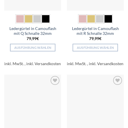
gewählt
gewählt
werden
werden
Ledergürtel in Camouflash
Ledergürtel in Camouflash
mit Q Schnalle 32mm
mit R Schnalle 32mm
79,99
€
79,99
€
AUSFÜHRUNG WÄHLEN
AUSFÜHRUNG WÄHLEN
Dieses
Dieses
Produkt
Produkt
inkl. MwSt.
inkl. MwSt.
weist
weist
mehrere
mehrere
Varianten
Varianten
auf.
auf.
Add to
Add to
Die
Die
wishlist
wishlist
Optionen
Optionen
können
können
auf
auf
der
der
Produktseite
Produktseite
gewählt
gewählt