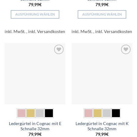
79,99
€
79,99
€
AUSFÜHRUNG WÄHLEN
AUSFÜHRUNG WÄHLEN
Dieses
Dieses
Produkt
Produkt
inkl. MwSt.
inkl. MwSt.
weist
weist
mehrere
mehrere
Varianten
Varianten
auf.
auf.
Add to
Add to
Die
Die
wishlist
wishlist
Optionen
Optionen
können
können
auf
auf
der
der
Produktseite
Produktseite
gewählt
gewählt
werden
werden
Ledergürtel in Cognac mit E
Ledergürtel in Cognac mit K
Schnalle 32mm
Schnalle 32mm
79,99
€
79,99
€