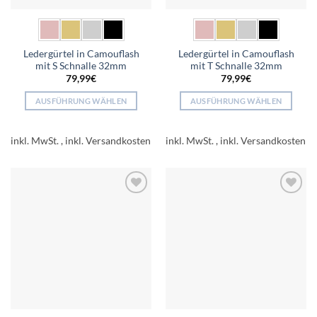
werden
werden
Ledergürtel in Camouflash
Ledergürtel in Camouflash
mit S Schnalle 32mm
mit T Schnalle 32mm
79,99
€
79,99
€
AUSFÜHRUNG WÄHLEN
AUSFÜHRUNG WÄHLEN
Dieses
Dieses
Produkt
Produkt
inkl. MwSt.
inkl. MwSt.
weist
weist
mehrere
mehrere
Varianten
Varianten
auf.
auf.
Add to
Add to
Die
Die
wishlist
wishlist
Optionen
Optionen
können
können
auf
auf
der
der
Produktseite
Produktseite
gewählt
gewählt
werden
werden