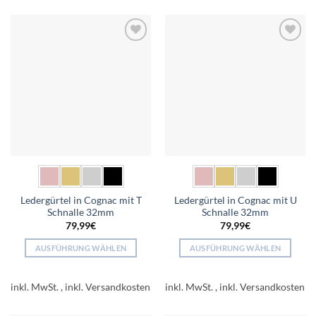
mehrere
mehrere
Varianten
Varianten
auf.
auf.
Add to
Add to
Die
Die
wishlist
wishlist
Optionen
Optionen
können
können
auf
auf
der
der
Produktseite
Produktseite
gewählt
gewählt
werden
werden
Ledergürtel in Cognac mit T
Ledergürtel in Cognac mit U
Schnalle 32mm
Schnalle 32mm
79,99
€
79,99
€
AUSFÜHRUNG WÄHLEN
AUSFÜHRUNG WÄHLEN
Dieses
Dieses
Produkt
Produkt
inkl. MwSt.
inkl. MwSt.
weist
weist
mehrere
mehrere