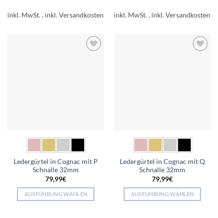
Produkt
Produkt
inkl. MwSt.
inkl. MwSt.
weist
weist
mehrere
mehrere
Varianten
Varianten
auf.
auf.
Add to
Add to
Die
Die
wishlist
wishlist
Optionen
Optionen
können
können
auf
auf
der
der
Produktseite
Produktseite
gewählt
gewählt
werden
werden
Ledergürtel in Cognac mit P
Ledergürtel in Cognac mit Q
Schnalle 32mm
Schnalle 32mm
79,99
€
79,99
€
AUSFÜHRUNG WÄHLEN
AUSFÜHRUNG WÄHLEN
Dieses
Dieses
Produkt
Produkt