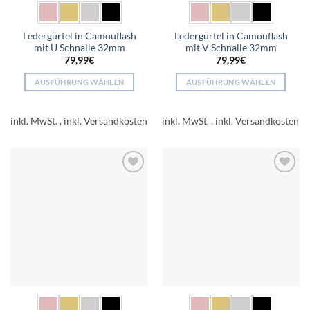
Ledergürtel in Camouflash
Ledergürtel in Camouflash
mit U Schnalle 32mm
mit V Schnalle 32mm
79,99
€
79,99
€
AUSFÜHRUNG WÄHLEN
AUSFÜHRUNG WÄHLEN
Dieses
Dieses
Produkt
Produkt
inkl. MwSt.
inkl. MwSt.
weist
weist
mehrere
mehrere
Varianten
Varianten
auf.
auf.
Add to
Add to
Die
Die
wishlist
wishlist
Optionen
Optionen
können
können
auf
auf
der
der
Produktseite
Produktseite
gewählt
gewählt
werden
werden