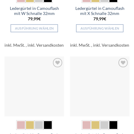
Ledergürtel in Camouflash
Ledergürtel in Camouflash
mit W Schnalle 32mm
mit X Schnalle 32mm
79,99
€
79,99
€
AUSFÜHRUNG WÄHLEN
AUSFÜHRUNG WÄHLEN
Dieses
Dieses
Produkt
Produkt
inkl. MwSt.
inkl. MwSt.
weist
weist
mehrere
mehrere
Varianten
Varianten
auf.
auf.
Add to
Add to
Die
Die
wishlist
wishlist
Optionen
Optionen
können
können
auf
auf
der
der
Produktseite
Produktseite
gewählt
gewählt
werden
werden