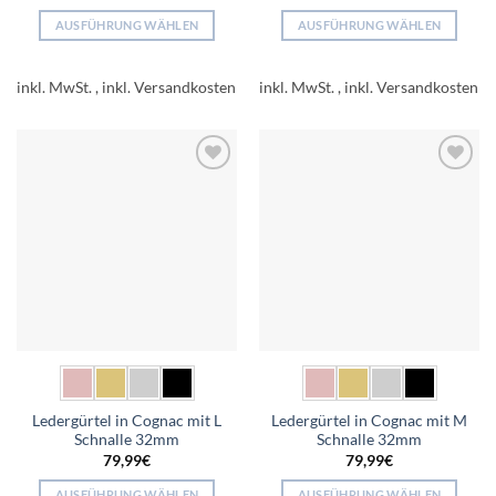
AUSFÜHRUNG WÄHLEN
AUSFÜHRUNG WÄHLEN
Dieses
Dieses
Produkt
Produkt
inkl. MwSt.
inkl. MwSt.
weist
weist
mehrere
mehrere
Varianten
Varianten
auf.
auf.
Add to
Add to
Die
Die
wishlist
wishlist
Optionen
Optionen
können
können
auf
auf
der
der
Produktseite
Produktseite
gewählt
gewählt
werden
werden
Ledergürtel in Cognac mit L
Ledergürtel in Cognac mit M
Schnalle 32mm
Schnalle 32mm
79,99
€
79,99
€
AUSFÜHRUNG WÄHLEN
AUSFÜHRUNG WÄHLEN