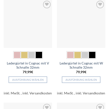
Varianten
Varianten
auf.
auf.
Add to
Add to
Die
Die
wishlist
wishlist
Optionen
Optionen
können
können
auf
auf
der
der
Produktseite
Produktseite
gewählt
gewählt
werden
werden
Ledergürtel in Cognac mit V
Ledergürtel in Cognac mit W
Schnalle 32mm
Schnalle 32mm
79,99
€
79,99
€
AUSFÜHRUNG WÄHLEN
AUSFÜHRUNG WÄHLEN
Dieses
Dieses
Produkt
Produkt
inkl. MwSt.
inkl. MwSt.
weist
weist
mehrere
mehrere
Varianten
Varianten