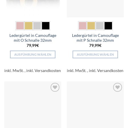
Ledergürtel in Camouflage
Ledergürtel in Camouflage
mit O Schnalle 32mm
mit P Schnalle 32mm
79,99
€
79,99
€
AUSFÜHRUNG WÄHLEN
AUSFÜHRUNG WÄHLEN
Dieses
Dieses
Produkt
Produkt
inkl. MwSt.
inkl. MwSt.
weist
weist
mehrere
mehrere
Varianten
Varianten
auf.
auf.
Add to
Add to
Die
Die
wishlist
wishlist
Optionen
Optionen
können
können
auf
auf
der
der
Produktseite
Produktseite