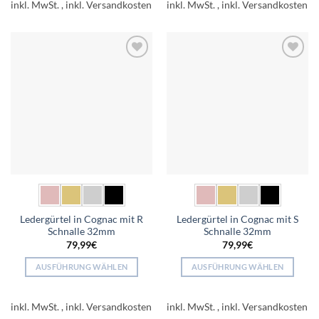
inkl. MwSt.
inkl. MwSt.
weist
weist
mehrere
mehrere
Varianten
Varianten
auf.
auf.
Add to
Add to
Die
Die
wishlist
wishlist
Optionen
Optionen
können
können
auf
auf
der
der
Produktseite
Produktseite
gewählt
gewählt
werden
werden
Ledergürtel in Cognac mit R
Ledergürtel in Cognac mit S
Schnalle 32mm
Schnalle 32mm
79,99
€
79,99
€
AUSFÜHRUNG WÄHLEN
AUSFÜHRUNG WÄHLEN
Dieses
Dieses
Produkt
Produkt
inkl. MwSt.
inkl. MwSt.
weist
weist