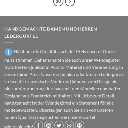
30
Die
Die
Optionen
Optionen
können
können
auf
auf
der
der
HANDGEMACHTE DAMEN UND HERREN
Produktseite
Produktseite
LEDERGÜRTEL
gewählt
gewählt
werden
werden
Nicht nur die Qualität, auch der Preis unserer Gürtel
muss stimmen. Daher erhalten Sie auch unser Wendegürtel
trotz bester Qualität in Puncto Material und Verarbeitung zu
einem fairen Preis. Unsere schmalen oder breiten Ledergürtel
stehen für französische Mode und können vom Design bis
hin zur Verarbeitung durchaus mit den Modellen namhafter
Designer aus Frankreich mithalten. Mit Liebe zum Detail
handgemacht ist der Wendegürtel ein Statement für alle
modebewussten. Überzeugen auch Sie sich von unseren
hohen Qualitätsansprüchen, die unsere Gürtel
widerspiegeln!