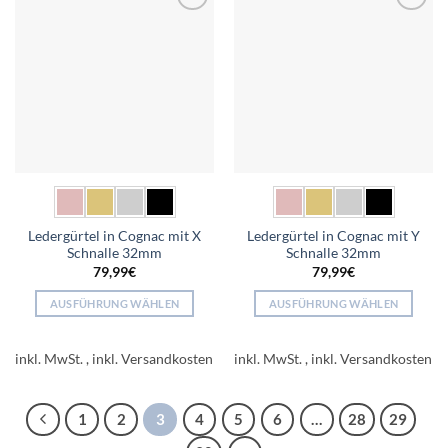
auf.
auf.
Add to
Add to
Die
Die
wishlist
wishlist
Optionen
Optionen
können
können
auf
auf
der
der
Produktseite
Produktseite
gewählt
gewählt
werden
werden
Ledergürtel in Cognac mit X
Ledergürtel in Cognac mit Y
Schnalle 32mm
Schnalle 32mm
79,99
€
79,99
€
AUSFÜHRUNG WÄHLEN
AUSFÜHRUNG WÄHLEN
Dieses
Dieses
Produkt
Produkt
inkl. MwSt.
inkl. MwSt.
weist
weist
mehrere
mehrere
Varianten
Varianten
1
2
3
4
5
6
…
28
29
auf.
auf.