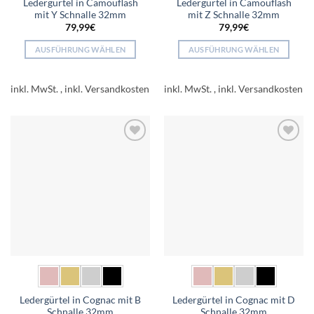
Ledergürtel in Camouflash
Ledergürtel in Camouflash
mit Y Schnalle 32mm
mit Z Schnalle 32mm
79,99
€
79,99
€
AUSFÜHRUNG WÄHLEN
AUSFÜHRUNG WÄHLEN
Dieses
Dieses
Produkt
Produkt
inkl. MwSt.
inkl. MwSt.
weist
weist
mehrere
mehrere
Varianten
Varianten
auf.
auf.
Add to
Add to
Die
Die
wishlist
wishlist
Optionen
Optionen
können
können
auf
auf
der
der
Produktseite
Produktseite
gewählt
gewählt
werden
werden
Ledergürtel in Cognac mit B
Ledergürtel in Cognac mit D
Schnalle 32mm
Schnalle 32mm