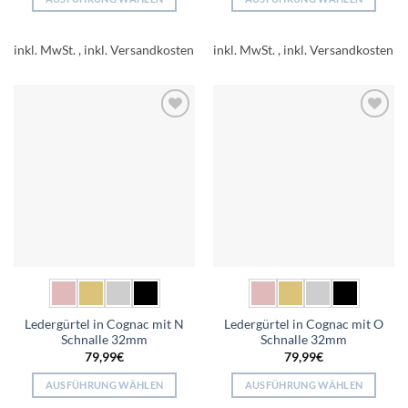
Dieses
Dieses
Produkt
Produkt
inkl. MwSt.
inkl. MwSt.
weist
weist
mehrere
mehrere
Varianten
Varianten
auf.
auf.
Add to
Add to
Die
Die
wishlist
wishlist
Optionen
Optionen
können
können
auf
auf
der
der
Produktseite
Produktseite
gewählt
gewählt
werden
werden
Ledergürtel in Cognac mit N
Ledergürtel in Cognac mit O
Schnalle 32mm
Schnalle 32mm
79,99
€
79,99
€
AUSFÜHRUNG WÄHLEN
AUSFÜHRUNG WÄHLEN
Dieses
Dieses