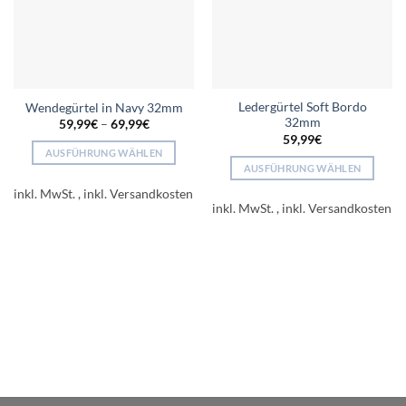
Ledergürtel Soft Bordo
Wendegürtel in Navy 32mm
32mm
59,99
€
–
69,99
€
59,99
€
AUSFÜHRUNG WÄHLEN
AUSFÜHRUNG WÄHLEN
Dieses
Dieses
Produkt
inkl. MwSt.
Produkt
inkl. MwSt.
weist
weist
mehrere
mehrere
Varianten
Varianten
auf.
auf.
Die
Die
Optionen
Optionen
können
können
auf
auf
der
der
Produktseite
Produktseite
gewählt