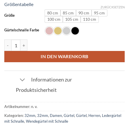
Größentabelle
ZURÜCKSETZEN
80 cm
85 cm
90 cm
95 cm
Größe
100 cm
105 cm
110 cm
Gürtelschnalle Farbe
Ledergürtel in Camouflash mit Z Schnalle 32mm Menge
IN DEN WARENKORB
Informationen zur
Produktsicherheit
Artikelnummer:
n. v.
Kategorien:
32mm
,
32mm
,
Damen
,
Gürtel
,
Gürtel
,
Herren
,
Ledergürtel
mit Schnalle
,
Wendegürtel mit Schnalle