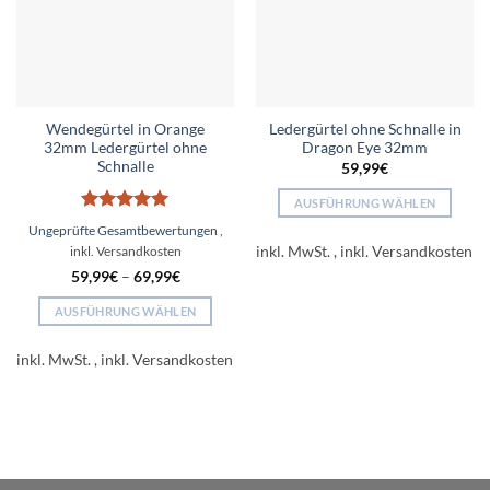
Wendegürtel in Orange
Ledergürtel ohne Schnalle in
32mm Ledergürtel ohne
Dragon Eye 32mm
Schnalle
59,99
€
AUSFÜHRUNG WÄHLEN
Bewertet
Dieses
Ungeprüfte Gesamtbewertungen
mit
5
von
Produkt
inkl. MwSt.
5
weist
59,99
€
–
69,99
€
mehrere
AUSFÜHRUNG WÄHLEN
Varianten
Dieses
auf.
Produkt
inkl. MwSt.
Die
weist
Optionen
mehrere
können
Varianten
auf
auf.
der
Die
Produktseite