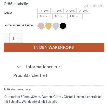
Größentabelle
ZURÜCKSETZEN
80 cm
85 cm
90 cm
95 cm
Größe
100 cm
105 cm
110 cm
Gürtelschnalle Farbe
Ledergürtel in Cognac mit R Schnalle 32mm Menge
IN DEN WARENKORB
Informationen zur
Produktsicherheit
Artikelnummer:
n. v.
Kategorien:
32mm
,
32mm
,
Damen
,
Gürtel
,
Gürtel
,
Herren
,
Ledergürtel
mit Schnalle
,
Wendegürtel mit Schnalle