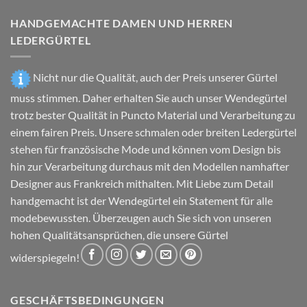
Optionen
gewählt
können
HANDGEMACHTE DAMEN UND HERREN
werden
auf
LEDERGÜRTEL
der
Produktseite
gewählt
Nicht nur die Qualität, auch der Preis unserer Gürtel
werden
muss stimmen. Daher erhalten Sie auch unser Wendegürtel
trotz bester Qualität in Puncto Material und Verarbeitung zu
einem fairen Preis. Unsere schmalen oder breiten Ledergürtel
stehen für französische Mode und können vom Design bis
hin zur Verarbeitung durchaus mit den Modellen namhafter
Designer aus Frankreich mithalten. Mit Liebe zum Detail
handgemacht ist der Wendegürtel ein Statement für alle
modebewussten. Überzeugen auch Sie sich von unseren
hohen Qualitätsansprüchen, die unsere Gürtel
widerspiegeln!
GESCHÄFTSBEDINGUNGEN