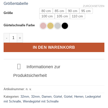
Größentabelle
ZURÜCKSETZEN
80 cm
85 cm
90 cm
95 cm
Größe
100 cm
105 cm
110 cm
Gürtelschnalle Farbe
Ledergürtel in Cognac mit U Schnalle 32mm Menge
IN DEN WARENKORB
Informationen zur
Produktsicherheit
Artikelnummer:
n. v.
Kategorien:
32mm
,
32mm
,
Damen
,
Gürtel
,
Gürtel
,
Herren
,
Ledergürtel
mit Schnalle
,
Wendegürtel mit Schnalle