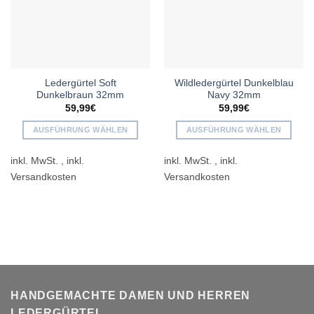
Ledergürtel Soft
Wildledergürtel Dunkelblau
Dunkelbraun 32mm
Navy 32mm
59,99
€
59,99
€
AUSFÜHRUNG WÄHLEN
AUSFÜHRUNG WÄHLEN
Dieses
Dieses
inkl. MwSt.
inkl. MwSt.
Produkt
Produkt
weist
weist
mehrere
mehrere
Varianten
Varianten
auf.
auf.
Die
Die
Optionen
Optionen
können
können
auf
auf
der
der
HANDGEMACHTE DAMEN UND HERREN
Produktseite
Produktseite
LEDERGÜRTEL