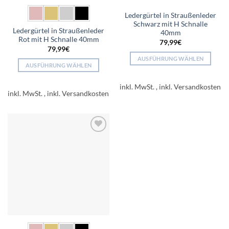
Ledergürtel in Straußenleder
Schwarz mit H Schnalle
Ledergürtel in Straußenleder
40mm
Rot mit H Schnalle 40mm
79,99
€
79,99
€
AUSFÜHRUNG WÄHLEN
AUSFÜHRUNG WÄHLEN
Dieses
Dieses
Produkt
inkl. MwSt.
Produkt
weist
inkl. MwSt.
weist
mehrere
mehrere
Varianten
Varianten
auf.
auf.
Die
Add to
Die
Optionen
wishlist
Optionen
können
können
auf
auf
der
der
Produktseite
Produktseite
gewählt
gewählt
werden
werden