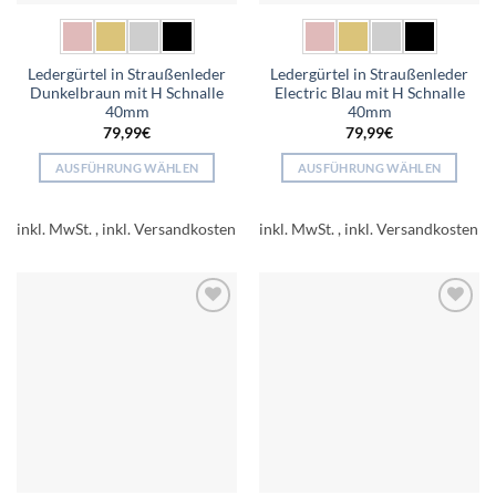
werden
werden
Ledergürtel in Straußenleder
Ledergürtel in Straußenleder
Dunkelbraun mit H Schnalle
Electric Blau mit H Schnalle
40mm
40mm
79,99
€
79,99
€
AUSFÜHRUNG WÄHLEN
AUSFÜHRUNG WÄHLEN
Dieses
Dieses
Produkt
Produkt
inkl. MwSt.
inkl. MwSt.
weist
weist
mehrere
mehrere
Varianten
Varianten
auf.
auf.
Add to
Add to
Die
Die
wishlist
wishlist
Optionen
Optionen
können
können
auf
auf
der
der
Produktseite
Produktseite
gewählt
gewählt
werden
werden