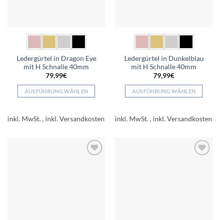
Produktseite
Produktseite
gewählt
gewählt
werden
werden
Ledergürtel in Dragon Eye
Ledergürtel in Dunkelblau
mit H Schnalle 40mm
mit H Schnalle 40mm
79,99
€
79,99
€
AUSFÜHRUNG WÄHLEN
AUSFÜHRUNG WÄHLEN
Dieses
Dieses
Produkt
Produkt
inkl. MwSt.
inkl. MwSt.
weist
weist
mehrere
mehrere
Varianten
Varianten
auf.
auf.
Add to
Add to
Die
Die
wishlist
wishlist
Optionen
Optionen
können
können
auf
auf
der
der
Produktseite
Produktseite