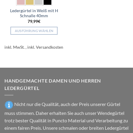
Ledergürtel in Weiß mit H
Schnalle 40mm
79,99
€
AUSFÜHRUNG WÄHLEN
Dieses
Produkt
inkl. MwSt.
weist
mehrere
Varianten
auf.
Die
HANDGEMACHTE DAMEN UND HERREN
Optionen
können
LEDERGÜRTEL
auf
der
Nicht nur die Qualität, auch der Preis unserer Gürtel
Produktseite
gewählt
muss stimmen. Daher erhalten Sie auch unser Wendegürtel
werden
trotz bester Qualität in Puncto Material und Verarbeitung zu
einem fairen Preis. Unsere schmalen oder breiten Ledergürtel