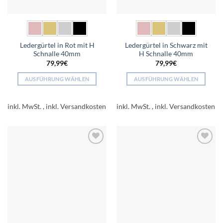
gewählt
werden
Ledergürtel in Rot mit H
Ledergürtel in Schwarz mit
Schnalle 40mm
H Schnalle 40mm
79,99
€
79,99
€
AUSFÜHRUNG WÄHLEN
AUSFÜHRUNG WÄHLEN
Dieses
Dieses
Produkt
Produkt
inkl. MwSt.
inkl. MwSt.
weist
weist
mehrere
mehrere
Varianten
Varianten
auf.
auf.
Add to
Add to
Die
Die
wishlist
wishlist
Optionen
Optionen
können
können
auf
auf
der
der
Produktseite
Produktseite
gewählt
gewählt