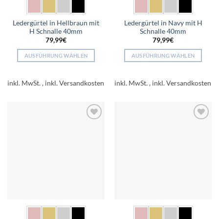
Ledergürtel in Hellbraun mit
Ledergürtel in Navy mit H
H Schnalle 40mm
Schnalle 40mm
79,99
€
79,99
€
AUSFÜHRUNG WÄHLEN
AUSFÜHRUNG WÄHLEN
Dieses
Dieses
Produkt
Produkt
inkl. MwSt.
inkl. MwSt.
weist
weist
mehrere
mehrere
Varianten
Varianten
auf.
auf.
Add to
Add to
Die
Die
wishlist
wishlist
Optionen
Optionen
können
können
auf
auf
der
der
Produktseite
Produktseite
gewählt
gewählt
werden
werden