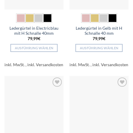
gewählt
gewählt
werden
werden
Ledergürtel in Electricblau
Ledergürtel in Gelb mit H
mit H Schnalle 40mm
Schnalle 40 mm
79,99
€
79,99
€
AUSFÜHRUNG WÄHLEN
AUSFÜHRUNG WÄHLEN
Dieses
Dieses
Produkt
Produkt
inkl. MwSt.
inkl. MwSt.
weist
weist
mehrere
mehrere
Varianten
Varianten
auf.
auf.
Add to
Add to
Die
Die
wishlist
wishlist
Optionen
Optionen
können
können
auf
auf
der
der
Produktseite
Produktseite
gewählt
gewählt