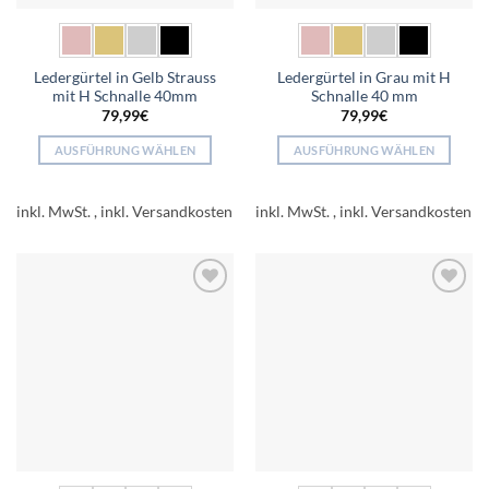
werden
werden
Ledergürtel in Gelb Strauss
Ledergürtel in Grau mit H
mit H Schnalle 40mm
Schnalle 40 mm
79,99
€
79,99
€
AUSFÜHRUNG WÄHLEN
AUSFÜHRUNG WÄHLEN
Dieses
Dieses
Produkt
Produkt
inkl. MwSt.
inkl. MwSt.
weist
weist
mehrere
mehrere
Varianten
Varianten
auf.
auf.
Add to
Add to
Die
Die
wishlist
wishlist
Optionen
Optionen
können
können
auf
auf
der
der
Produktseite
Produktseite
gewählt
gewählt
werden
werden