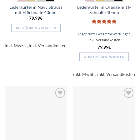
Ledergürtel in Navy Strauss
Ledergürtel in Orange mit H
mit H Schnalle 40mm
Schnalle 40mm
79,99
€
AUSFÜHRUNG WÄHLEN
Bewertet
mit
5
von
Ungeprüfte Gesamtbewertungen
Dieses
5
Produkt
inkl. MwSt.
79,99
€
weist
mehrere
AUSFÜHRUNG WÄHLEN
Varianten
Dieses
auf.
Produkt
inkl. MwSt.
Die
weist
Optionen
mehrere
können
Varianten
auf
auf.
der
Add to
Add to
Die
wishlist
wishlist
Produktseite
Optionen
gewählt
können
werden
auf
der
Produktseite