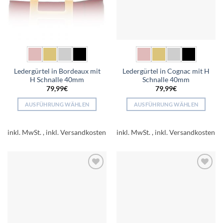
Ledergürtel in Bordeaux mit
Ledergürtel in Cognac mit H
H Schnalle 40mm
Schnalle 40mm
79,99
€
79,99
€
AUSFÜHRUNG WÄHLEN
AUSFÜHRUNG WÄHLEN
Dieses
Dieses
Produkt
Produkt
inkl. MwSt.
inkl. MwSt.
weist
weist
mehrere
mehrere
Varianten
Varianten
auf.
auf.
Add to
Add to
Die
Die
wishlist
wishlist
Optionen
Optionen
können
können
auf
auf
der
der