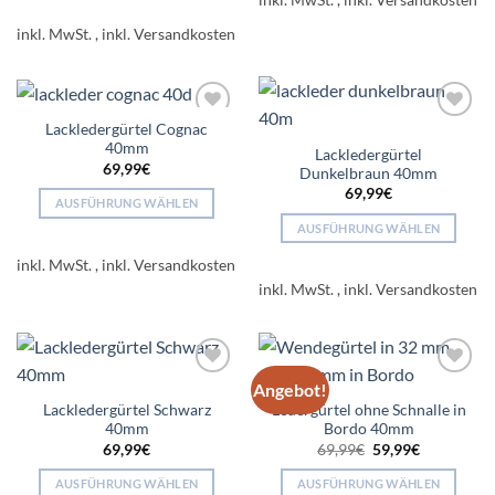
weist
werden
Produkt
inkl. MwSt.
mehrere
weist
Varianten
mehrere
auf.
Varianten
Die
auf.
Optionen
Lackledergürtel Cognac
Add to
Add to
Die
40mm
wishlist
wishlist
können
Lackledergürtel
Optionen
69,99
€
auf
Dunkelbraun 40mm
können
69,99
€
der
AUSFÜHRUNG WÄHLEN
auf
Produktseite
Dieses
der
AUSFÜHRUNG WÄHLEN
gewählt
Produkt
Produktseite
Dieses
inkl. MwSt.
werden
weist
gewählt
Produkt
inkl. MwSt.
mehrere
werden
weist
Varianten
mehrere
auf.
Varianten
Die
auf.
Angebot!
Add to
Add to
Optionen
Die
wishlist
wishlist
Lackledergürtel Schwarz
Ledergürtel ohne Schnalle in
können
Optionen
40mm
Bordo 40mm
auf
können
Ursprünglicher
Aktueller
69,99
€
69,99
€
59,99
€
der
auf
Preis
Preis
war:
ist:
Produktseite
der
AUSFÜHRUNG WÄHLEN
AUSFÜHRUNG WÄHLEN
69,99€
59,99€.