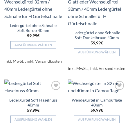
wishlist
wishlist
Optionen
Optionen
können
können
auf
auf
der
der
Ledergürtel ohne Schnalle
Produktseite
Produktseite
Soft Bordo 40mm
Ledergürtel ohne Schnalle
gewählt
gewählt
59,99
€
Soft Dunkelbraun 40mm
werden
werden
59,99
€
AUSFÜHRUNG WÄHLEN
Dieses
AUSFÜHRUNG WÄHLEN
Produkt
Dieses
inkl. MwSt.
weist
Produkt
inkl. MwSt.
mehrere
weist
Varianten
mehrere
auf.
Varianten
Die
auf.
Optionen
Add to
Add to
Die
wishlist
wishlist
Ledergürtel Soft Haselnuss
Wendegürtel in Camouflage
können
Optionen
40mm
40mm
auf
können
59,99
€
59,99
€
der
auf
Produktseite
der
AUSFÜHRUNG WÄHLEN
AUSFÜHRUNG WÄHLEN
gewählt
Produktseite
Dieses
Dieses