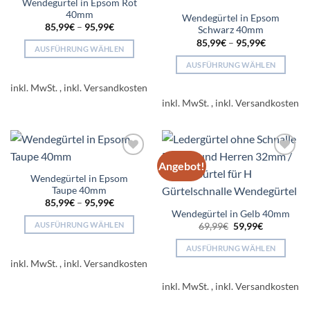
Wendegürtel in Epsom Rot
Add to
Add to
Die
Die
40mm
wishlist
wishlist
Wendegürtel in Epsom
Optionen
Optionen
85,99
€
–
95,99
€
Schwarz 40mm
können
können
85,99
€
–
95,99
€
AUSFÜHRUNG WÄHLEN
auf
auf
Dieses
der
der
AUSFÜHRUNG WÄHLEN
Produkt
Produktseite
Produktseite
Dieses
inkl. MwSt.
weist
gewählt
gewählt
Produkt
inkl. MwSt.
mehrere
werden
werden
weist
Varianten
mehrere
auf.
Varianten
Die
auf.
Angebot!
Add to
Add to
Optionen
Die
wishlist
wishlist
Wendegürtel in Epsom
können
Optionen
Taupe 40mm
auf
können
85,99
€
–
95,99
€
der
auf
Wendegürtel in Gelb 40mm
Produktseite
der
Ursprünglicher
Aktueller
AUSFÜHRUNG WÄHLEN
69,99
€
59,99
€
Preis
Preis
gewählt
Produktseite
Dieses
war:
ist:
AUSFÜHRUNG WÄHLEN
69,99€
59,99€.
werden
gewählt
Produkt
inkl. MwSt.
Dieses
werden
weist
Produkt
mehrere
inkl. MwSt.
weist
Varianten
mehrere