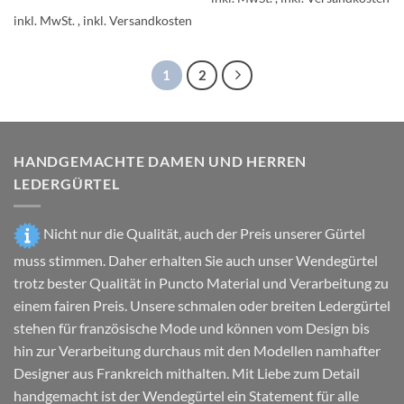
weist
Produkt
inkl. MwSt.
mehrere
weist
Varianten
mehrere
auf.
Varianten
1
2
Die
auf.
Optionen
Die
können
Optionen
auf
können
der
HANDGEMACHTE DAMEN UND HERREN
auf
Produktseite
der
LEDERGÜRTEL
gewählt
Produktseite
werden
gewählt
Nicht nur die Qualität, auch der Preis unserer Gürtel
werden
muss stimmen. Daher erhalten Sie auch unser Wendegürtel
trotz bester Qualität in Puncto Material und Verarbeitung zu
einem fairen Preis. Unsere schmalen oder breiten Ledergürtel
stehen für französische Mode und können vom Design bis
hin zur Verarbeitung durchaus mit den Modellen namhafter
Designer aus Frankreich mithalten. Mit Liebe zum Detail
handgemacht ist der Wendegürtel ein Statement für alle