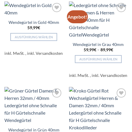
auf.
Varianten
Die
auf.
Optionen
Angebot!
Add to
Add to
Die
können
wishlist
wishlist
Wendegürtel in Gold 40mm
Optionen
auf
59,99
€
können
der
auf
AUSFÜHRUNG WÄHLEN
Produktseite
der
Dieses
Wendegürtel in Grau 40mm
gewählt
Produktseite
59,99
€
–
89,99
€
Produkt
werden
inkl. MwSt.
gewählt
weist
AUSFÜHRUNG WÄHLEN
werden
mehrere
Dieses
Varianten
Produkt
auf.
inkl. MwSt.
weist
Die
mehrere
Optionen
Varianten
können
auf.
auf
Add to
Add to
Die
der
wishlist
wishlist
Optionen
Produktseite
können
gewählt
auf
werden
der
Wendegürtel in Grün 40mm