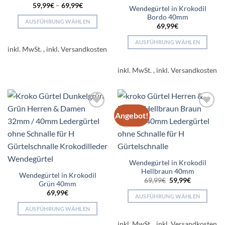
Produktseite
59,99
€
–
69,99
€
Wendegürtel in Krokodil
gewählt
Bordo 40mm
AUSFÜHRUNG WÄHLEN
werden
69,99
€
Dieses
AUSFÜHRUNG WÄHLEN
Produkt
inkl. MwSt.
Dieses
weist
Produkt
mehrere
inkl. MwSt.
weist
Varianten
mehrere
auf.
Varianten
Die
auf.
Optionen
Angebot!
Add to
Add to
Die
können
wishlist
wishlist
Optionen
auf
können
der
auf
Produktseite
der
gewählt
Wendegürtel in Krokodil
Produktseite
werden
Hellbraun 40mm
Wendegürtel in Krokodil
Ursprünglicher
Aktueller
gewählt
69,99
€
59,99
€
Grün 40mm
Preis
Preis
werden
69,99
€
war:
ist:
AUSFÜHRUNG WÄHLEN
69,99€
59,99€.
Dieses
AUSFÜHRUNG WÄHLEN
Produkt
Dieses
inkl. MwSt.