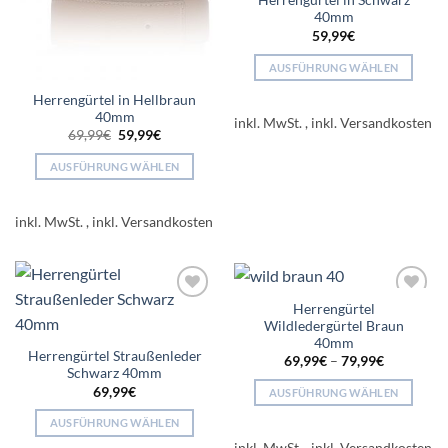
Herrengürtel in Schwarz
40mm
59,99
€
AUSFÜHRUNG WÄHLEN
Dieses
Herrengürtel in Hellbraun
Produkt
40mm
inkl. MwSt.
weist
Ursprünglicher
Aktueller
69,99
€
59,99
€
Preis
Preis
mehrere
war:
ist:
AUSFÜHRUNG WÄHLEN
69,99€
59,99€.
Varianten
Dieses
auf.
Produkt
Die
inkl. MwSt.
weist
Optionen
mehrere
können
Varianten
auf
auf.
der
Herrengürtel
Add to
Add to
Die
Produktseite
Wildledergürtel Braun
wishlist
wishlist
Optionen
gewählt
40mm
Herrengürtel Straußenleder
können
69,99
€
–
79,99
€
werden
Schwarz 40mm
auf
69,99
€
AUSFÜHRUNG WÄHLEN
der
Dieses
Produktseite
AUSFÜHRUNG WÄHLEN
Produkt
gewählt
Dieses
inkl. MwSt.