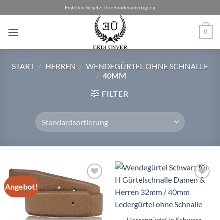
Zum
Erstellen Sie jetzt Ihre Sonderanfertigung
Inhalt
springen
0
START
/
HERREN
/
WENDEGÜRTEL OHNE SCHNALLE
/
40MM
FILTER
Angebot!
Add to
Add to
wishlist
wishlist