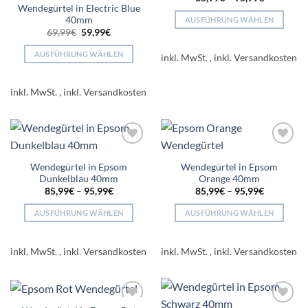
der
auf
Wendegürtel in Electric Blue
Produktseite
40mm
der
AUSFÜHRUNG WÄHLEN
Ursprünglicher
Aktueller
gewählt
69,99
€
59,99
€
Produktseite
Dieses
Preis
Preis
werden
gewählt
war:
ist:
Produkt
AUSFÜHRUNG WÄHLEN
inkl. MwSt.
69,99€
59,99€.
werden
weist
Dieses
mehrere
Produkt
inkl. MwSt.
Varianten
weist
auf.
mehrere
Die
Varianten
Optionen
auf.
können
Add to
Add to
Die
wishlist
wishlist
auf
Wendegürtel in Epsom
Wendegürtel in Epsom
Optionen
Dunkelblau 40mm
Orange 40mm
der
können
85,99
€
–
95,99
€
85,99
€
–
95,99
€
Produktseite
auf
gewählt
der
AUSFÜHRUNG WÄHLEN
AUSFÜHRUNG WÄHLEN
werden
Produktseite
Dieses
Dieses
gewählt
Produkt
Produkt
inkl. MwSt.
inkl. MwSt.
werden
weist
weist
mehrere
mehrere
Varianten
Varianten
auf.
auf.