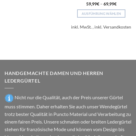
59,99
€
–
69,99
€
mehrere
Varianten
AUSFÜHRUNG WÄHLEN
auf.
Dieses
Die
Produkt
inkl. MwSt.
Optionen
weist
können
mehrere
auf
Varianten
der
auf.
Produktseite
Die
gewählt
Optionen
werden
können
HANDGEMACHTE DAMEN UND HERREN
auf
LEDERGÜRTEL
der
Produktseite
gewählt
Nicht nur die Qualität, auch der Preis unserer Gürtel
werden
muss stimmen. Daher erhalten Sie auch unser Wendegürtel
trotz bester Qualität in Puncto Material und Verarbeitung zu
einem fairen Preis. Unsere schmalen oder breiten Ledergürtel
stehen für französische Mode und können vom Design bis