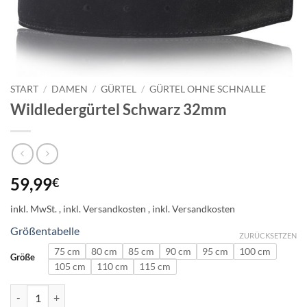
START
/
DAMEN
/
GÜRTEL
/
GÜRTEL OHNE SCHNALLE
Wildledergürtel Schwarz 32mm
59,99
€
inkl. MwSt.
Größentabelle
ZURÜCKSETZEN
75 cm
80 cm
85 cm
90 cm
95 cm
100 cm
Größe
105 cm
110 cm
115 cm
Wildledergürtel Schwarz 32mm Menge