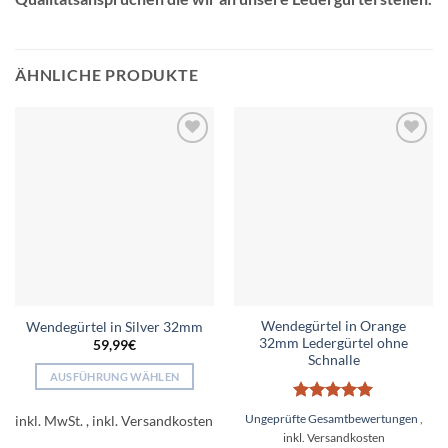
ÄHNLICHE PRODUKTE
Add to
Add to
wishlist
wishlist
Wendegürtel in Orange
Wendegürtel in Silver 32mm
32mm Ledergürtel ohne
59,99
€
Schnalle
AUSFÜHRUNG WÄHLEN
Dieses
Bewertet
Ungeprüfte Gesamtbewertungen
Produkt
inkl. MwSt.
mit
5
von
weist
5