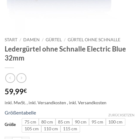
START
/
DAMEN
/
GÜRTEL
/
GÜRTEL OHNE SCHNALLE
Ledergürtel ohne Schnalle Electric Blue
32mm
59,99
€
inkl. MwSt.
Größentabelle
ZURÜCKSETZEN
75 cm
80 cm
85 cm
90 cm
95 cm
100 cm
Größe
105 cm
110 cm
115 cm