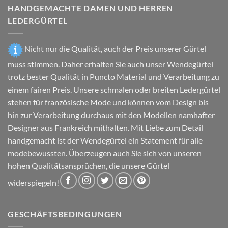
HANDGEMACHTE DAMEN UND HERREN
Optionen
Optionen
können
können
LEDERGÜRTEL
auf
auf
der
der
Nicht nur die Qualität, auch der Preis unserer Gürtel
Produktseite
Produktseite
gewählt
gewählt
muss stimmen. Daher erhalten Sie auch unser Wendegürtel
werden
werden
trotz bester Qualität in Puncto Material und Verarbeitung zu
einem fairen Preis. Unsere schmalen oder breiten Ledergürtel
stehen für französische Mode und können vom Design bis
hin zur Verarbeitung durchaus mit den Modellen namhafter
Designer aus Frankreich mithalten. Mit Liebe zum Detail
handgemacht ist der Wendegürtel ein Statement für alle
modebewussten. Überzeugen auch Sie sich von unseren
hohen Qualitätsansprüchen, die unsere Gürtel
widerspiegeln!
GESCHÄFTSBEDINGUNGEN