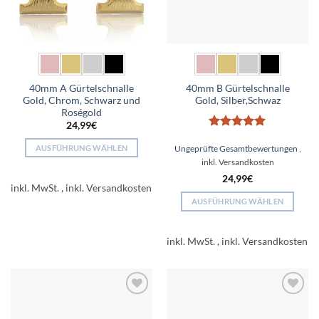
40mm A Gürtelschnalle
40mm B Gürtelschnalle
Gold, Chrom, Schwarz und
Gold, Silber,Schwaz
Roségold
24,99
€
Bewertet
AUSFÜHRUNG WÄHLEN
mit
5
von
Ungeprüfte Gesamtbewertungen
5
Dieses
Produkt
24,99
€
inkl. MwSt.
weist
AUSFÜHRUNG WÄHLEN
mehrere
Dieses
Varianten
Produkt
auf.
inkl. MwSt.
weist
Die
mehrere
Optionen
Varianten
können
auf.
auf
Add to
Add to
Die
der
wishlist
wishlist