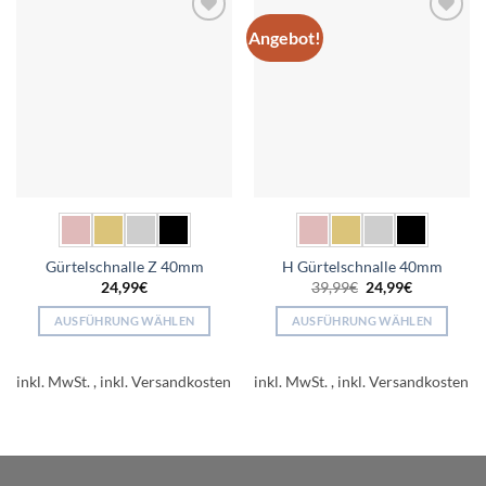
auf.
auf.
Angebot!
Add to
Add to
Die
Die
wishlist
wishlist
Optionen
Optionen
können
können
auf
auf
der
der
Produktseite
Produktseite
gewählt
gewählt
werden
werden
Gürtelschnalle Z 40mm
H Gürtelschnalle 40mm
Ursprünglicher
Aktueller
24,99
€
39,99
€
24,99
€
Preis
Preis
war:
ist:
AUSFÜHRUNG WÄHLEN
AUSFÜHRUNG WÄHLEN
39,99€
24,99€.
Dieses
Dieses
Produkt
Produkt
inkl. MwSt.
inkl. MwSt.
weist
weist
mehrere
mehrere
Varianten
Varianten
auf.
auf.
Die
Die