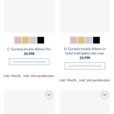
Optionen
Produktseite
können
gewählt
auf
werden
der
Produktseite
gewählt
werden
D Gürtelschnalle 40mm in
C Gürtelschnalle 40mm Pin
Gold matt gebürstet usw.
24,99
€
24,99
€
AUSFÜHRUNG WÄHLEN
AUSFÜHRUNG WÄHLEN
Dieses
Dieses
Produkt
inkl. MwSt.
Produkt
weist
inkl. MwSt.
weist
mehrere
mehrere
Varianten
Varianten
auf.
auf.
Die
Add to
Add to
Die
Optionen
wishlist
wishlist
Optionen
können