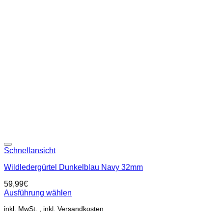
Varianten
auf.
Die
Optionen
können
auf
der
Produktseite
gewählt
werden
Add to wishlist
Schnellansicht
Wildledergürtel Dunkelblau Navy 32mm
59,99
€
Ausführung wählen
Dieses
inkl. MwSt.
Produkt
weist