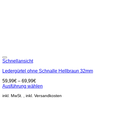
auf
der
Produktseite
gewählt
werden
Add to wishlist
Schnellansicht
Ledergürtel ohne Schnalle Hellbraun 32mm
59,99
€
–
69,99
€
Ausführung wählen
Dieses
inkl. MwSt.
Produkt
weist
mehrere
Varianten
auf.
Die
Optionen