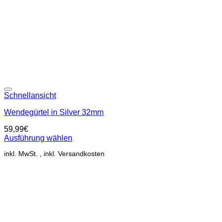
Add to wishlist
Schnellansicht
Wendegürtel in Silver 32mm
59,99
€
Ausführung wählen
Dieses
inkl. MwSt.
Produkt
weist
mehrere
Varianten
auf.
Die
Optionen
können