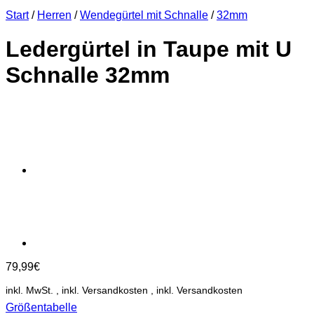
Start
/
Herren
/
Wendegürtel mit Schnalle
/
32mm
Ledergürtel in Taupe mit U
Schnalle 32mm
79,99
€
inkl. MwSt.
Größentabelle