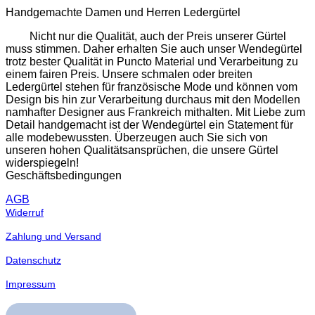
weist
Handgemachte Damen und Herren Ledergürtel
mehrere
Varianten
Nicht nur die Qualität, auch der Preis unserer Gürtel
auf.
muss stimmen. Daher erhalten Sie auch unser Wendegürtel
Die
trotz bester Qualität in Puncto Material und Verarbeitung zu
Optionen
einem fairen Preis. Unsere schmalen oder breiten
können
Ledergürtel stehen für französische Mode und können vom
auf
Design bis hin zur Verarbeitung durchaus mit den Modellen
der
namhafter Designer aus Frankreich mithalten. Mit Liebe zum
Produktseite
Detail handgemacht ist der Wendegürtel ein Statement für
gewählt
alle modebewussten. Überzeugen auch Sie sich von
werden
unseren hohen Qualitätsansprüchen, die unsere Gürtel
widerspiegeln!
Geschäftsbedingungen
AGB
Widerruf
Zahlung und Versand
Datenschutz
Impressum