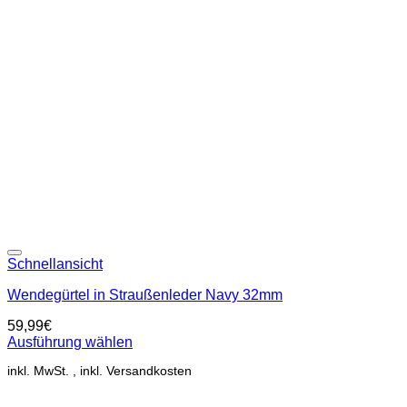
Add to wishlist
Schnellansicht
Wendegürtel in Straußenleder Navy 32mm
59,99
€
Ausführung wählen
Dieses
inkl. MwSt.
Produkt
weist
mehrere