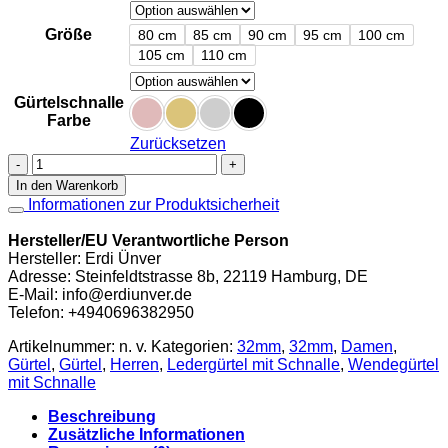
Größe
80 cm
85 cm
90 cm
95 cm
100 cm
105 cm
110 cm
Gürtelschnalle
Farbe
Zurücksetzen
Ledergürtel
in
In den Warenkorb
Taupe
Informationen zur Produktsicherheit
mit
U
Hersteller/EU Verantwortliche Person
Schnalle
Hersteller: Erdi Ünver
32mm
Adresse: Steinfeldtstrasse 8b, 22119 Hamburg, DE
Menge
E-Mail: info@erdiunver.de
Telefon: +4940696382950
Artikelnummer:
n. v.
Kategorien:
32mm
,
32mm
,
Damen
,
Gürtel
,
Gürtel
,
Herren
,
Ledergürtel mit Schnalle
,
Wendegürtel
mit Schnalle
Beschreibung
Zusätzliche Informationen