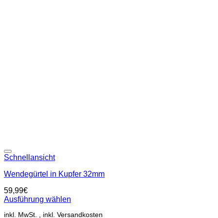
mehrere
Varianten
auf.
Die
Optionen
können
auf
der
Produktseite
gewählt
werden
Add to wishlist
Schnellansicht
Wendegürtel in Kupfer 32mm
59,99
€
Ausführung wählen
Dieses
inkl. MwSt.
Produkt