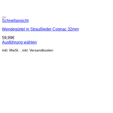
Add to wishlist
Schnellansicht
Wendegürtel in Straußleder Cognac 32mm
59,99
€
Ausführung wählen
Dieses
inkl. MwSt.
Produkt
weist
mehrere
Varianten
auf.
Die
Optionen
können
auf
der
Produktseite
gewählt
werden