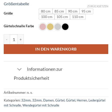
Größentabelle
ZURÜCKSETZEN
80 cm
85 cm
90 cm
95 cm
Größe
100 cm
105 cm
110 cm
Gürtelschnalle Farbe
Ledergürtel in Straußenleder Electric Blue mit I Schnalle 32mm Meng
IN DEN WARENKORB
Informationen zur
Produktsicherheit
Artikelnummer:
n. v.
Kategorien:
32mm
,
32mm
,
Damen
,
Gürtel
,
Gürtel
,
Herren
,
Ledergürtel
mit Schnalle
,
Wendegürtel mit Schnalle