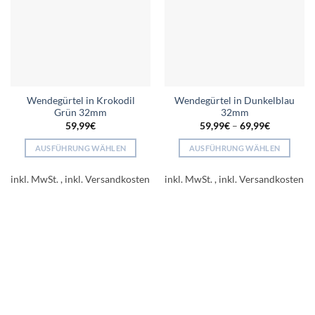
Wendegürtel in Krokodil
Wendegürtel in Dunkelblau
Grün 32mm
32mm
59,99
€
59,99
€
–
69,99
€
AUSFÜHRUNG WÄHLEN
AUSFÜHRUNG WÄHLEN
Dieses
Dieses
Produkt
Produkt
inkl. MwSt.
inkl. MwSt.
weist
weist
mehrere
mehrere
Varianten
Varianten
auf.
auf.
Die
Die
Optionen
Optionen
können
können
auf
auf
der
der