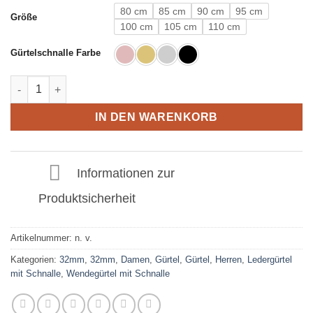
80 cm
85 cm
90 cm
95 cm
Größe
100 cm
105 cm
110 cm
Gürtelschnalle Farbe
Ledergürtel in Rot mit X Schnalle 32mm Menge
IN DEN WARENKORB
Informationen zur
Produktsicherheit
Artikelnummer:
n. v.
Kategorien:
32mm
,
32mm
,
Damen
,
Gürtel
,
Gürtel
,
Herren
,
Ledergürtel
mit Schnalle
,
Wendegürtel mit Schnalle