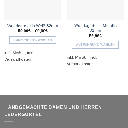
Wendegürtel in Metallic
Wendegürtel in Weiß 32mm
32mm
59,99
€
–
69,99
€
59,99
€
AUSFÜHRUNG WÄHLEN
AUSFÜHRUNG WÄHLEN
Dieses
Dieses
inkl. MwSt.
Produkt
inkl. MwSt.
Produkt
weist
weist
mehrere
mehrere
Varianten
Varianten
auf.
auf.
Die
Die
Optionen
Optionen
können
können
auf
auf
der
HANDGEMACHTE DAMEN UND HERREN
der
Produktseite
LEDERGÜRTEL
Produktseite
gewählt
gewählt
werden