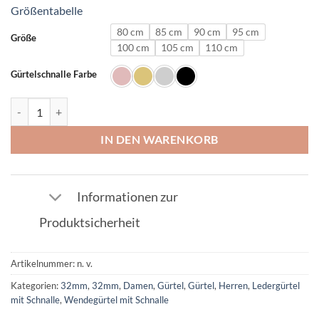
Größentabelle
80 cm
85 cm
90 cm
95 cm
Größe
100 cm
105 cm
110 cm
Gürtelschnalle Farbe
Ledergürtel in Krokodil Orange mit U Schnalle 32mm Menge
IN DEN WARENKORB
Informationen zur
Produktsicherheit
Artikelnummer:
n. v.
Kategorien:
32mm
,
32mm
,
Damen
,
Gürtel
,
Gürtel
,
Herren
,
Ledergürtel
mit Schnalle
,
Wendegürtel mit Schnalle