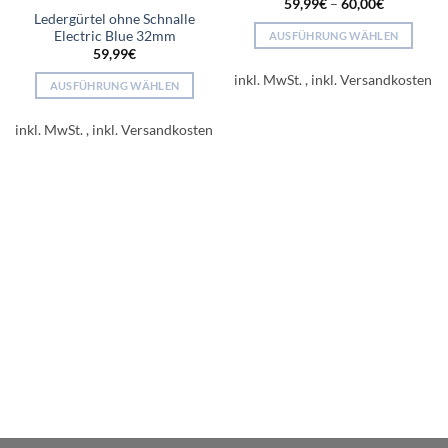
59,99
€
–
60,00
€
Ledergürtel ohne Schnalle
Electric Blue 32mm
AUSFÜHRUNG WÄHLEN
59,99
€
Dieses
Produkt
inkl. MwSt.
AUSFÜHRUNG WÄHLEN
weist
Dieses
mehrere
Produkt
inkl. MwSt.
Varianten
weist
auf.
mehrere
Die
Varianten
Optionen
auf.
können
Die
auf
Optionen
der
können
Produktseite
auf
gewählt
der
werden
Produktseite
gewählt
werden