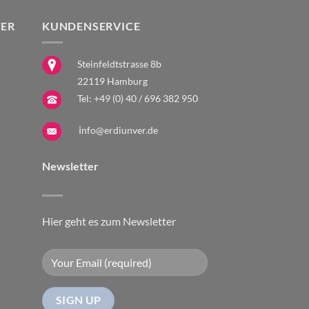
Optionen
Optionen
könne
können
können
auf
ER
KUNDENSERVICE
auf
auf
der
der
der
Produ
Steinfeldtstrasse 8b
Produktseite
Produktseite
gewäh
gewählt
gewählt
22119 Hamburg
werd
werden
werden
Tel:
+49 (0) 40 / 696 382 950
i
nfo@erdiunver.de
Newsletter
Hier geht es zum Newsletter