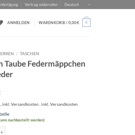
nfertigung
Vertrag widerrufen
Deutsch
0
ANMELDEN
WARENKORB /
0,00
€
ERREN
/
TASCHEN
m Taube Federmäppchen
eder
€
belle
(kann nachbestellt werden)
be Federmäppchen aus Leder Menge