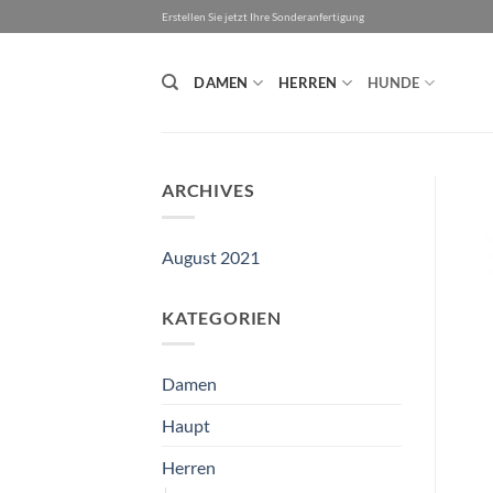
Zum
Erstellen Sie jetzt Ihre Sonderanfertigung
Inhalt
springen
DAMEN
HERREN
HUNDE
ARCHIVES
August 2021
KATEGORIEN
Damen
Haupt
Herren