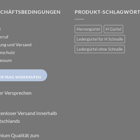
können
können
auf
auf
SCHÄFTSBEDINGUNGEN
PRODUKT-SCHLAGWÖRT
der
der
Produktseite
Produktseite
B
Herrengürtel
H Gürtel
gewählt
gewählt
rruf
werden
werden
Ledergürtel für H Schnalle
ung und Versand
Ledergürtel ohne Schnalle
nschutz
essum
ERTRAG WIDERRUFEN
er Versprechen
enloser Versand innerhalb
tschlands
mium Qualität zum