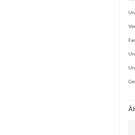
Uns
Ver
Fa
Uns
Uns
Ger
Ä