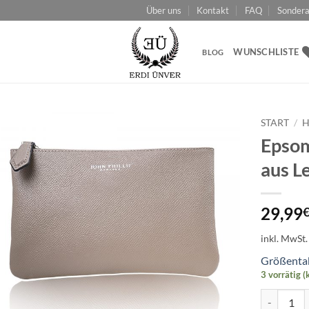
Über uns
Kontakt
FAQ
Sondera
WUNSCHLISTE
BLOG
START
/
H
Epso
Add to
aus L
wishlist
29,99
inkl. MwSt.
Größenta
3 vorrätig 
Epsom Tau