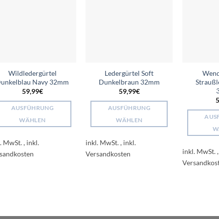
Add to
Add to
wishlist
wishlist
Wildledergürtel
Ledergürtel Soft
Wend
unkelblau Navy 32mm
Dunkelbraun 32mm
Strauß
59,99
€
59,99
€
5
AUSFÜHRUNG
AUSFÜHRUNG
AUS
WÄHLEN
WÄHLEN
W
Dieses
Dieses
l. MwSt.
inkl. MwSt.
Produkt
Produkt
inkl. MwSt.
weist
weist
mehrere
mehrere
Varianten
Varianten
auf.
auf.
Die
Die
Optionen
Optionen