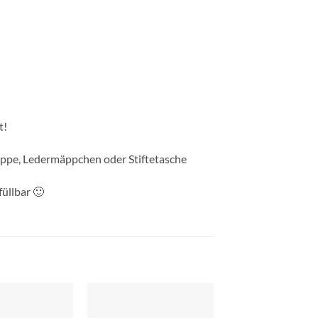
t!
appe, Ledermäppchen oder Stiftetasche
üllbar 🙂