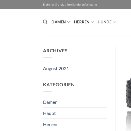
Zum
Erstellen Sie jetzt Ihre Sonderanfertigung
Inhalt
springen
DAMEN
HERREN
HUNDE
ARCHIVES
August 2021
KATEGORIEN
Damen
Haupt
Herren