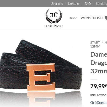
Über uns
Kontakt
FAQ
Sondera
WUNSCHLISTE
BLOG
START
/
H
32MM
Damen
Add to
wishlist
Drago
32m
79,99
inkl. MwSt.
Größenta