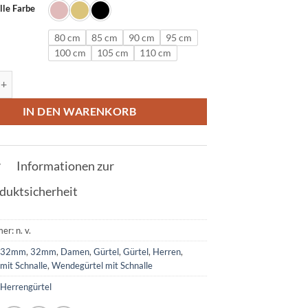
lle Farbe
80 cm
85 cm
90 cm
95 cm
100 cm
105 cm
110 cm
l & Herrengürtel in Dragon Eye mit E Schnalle 32mm Menge
IN DEN WARENKORB
Informationen zur
duktsicherheit
mer:
n. v.
:
32mm
,
32mm
,
Damen
,
Gürtel
,
Gürtel
,
Herren
,
mit Schnalle
,
Wendegürtel mit Schnalle
:
Herrengürtel