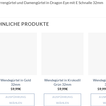
rengürtel und Damengürtel in Dragon Eye mit E Schnalle 32mm
HNLICHE PRODUKTE
Add to
Add to
wishlist
wishlist
Wendegürtel in Gold
Wendegürtel in Krokodil
Wendegü
32mm
Grün 32mm
59,99
€
59,99
€
59,99
AUSFÜHRUNG
AUSFÜHRUNG
AUS
WÄHLEN
WÄHLEN
W