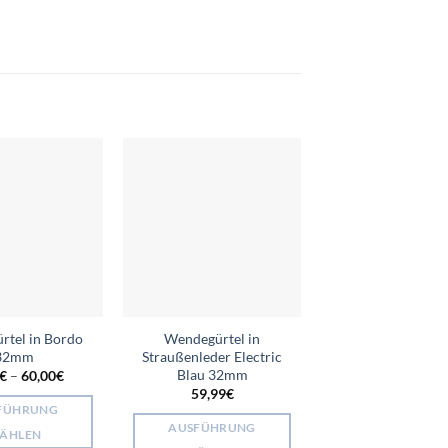
Add to
Add to
wishlist
wishlist
rtel in Bordo
Wendegürtel in
Ledergürtel o
32mm
Straußenleder Electric
Schnalle Grau 
Blau 32mm
€
–
60,00
€
59,99
€
59,99
€
FÜHRUNG
AUSFÜHRUN
AUSFÜHRUNG
ÄHLEN
WÄHLEN