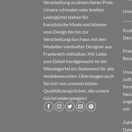
Verarbeitung zu einem fairen Preis.
Unsere schmalen oder breiten
Uns
Ledergürtel stehen für
französische Mode und können
Kost
vom Design bis hin zur
Deu
Verarbeitung durchaus mit den
Modellen namhafter Designer aus
Pre
Frankreich mithalten. Mit Liebe
Beza
zum Detail handgemacht ist der
Wendegürtel ein Statement für alle
Unse
modebewussten. Überzeugen auch
soll
Sie sich von unseren hohen
Ihre
Qualitätsansprüchen, die unsere
taus
Gürtel widerspiegeln!
unge
um.
Zahl
Date