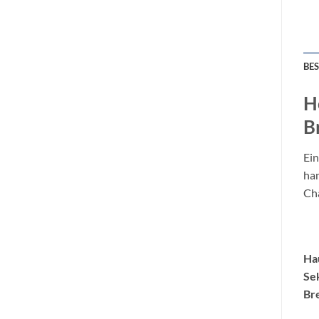
BE
H
B
Ein
han
Cha
Ha
Se
Br