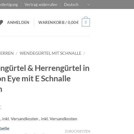
nfertigung
Vertrag widerrufen
Deutsch
0
ANMELDEN
WARENKORB /
0,00
€
ERREN
/
WENDEGÜRTEL MIT SCHNALLE
/
gürtel & Herrengürtel in
n Eye mit E Schnalle
m
€
belle
ZURÜCKSETZEN