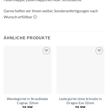
Gerne helfen wir Ihnen weiter, Sonderanfertigungen nach
Wunsch erfüllbar 🙂
ÄHNLICHE PRODUKTE
Add to
Add to
wishlist
wishlist
Wendegürtel in Straußleder
Ledergürtel ohne Schnalle in
Cognac 32mm
Dragon Eye 32mm
59,99
€
59,99
€