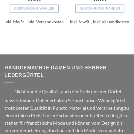
AUSFÜHRUNG WÄHLEN
AUSFÜHRUNG WÄHLEN
Dieses
Dieses
Produkt
Produkt
inkl. MwSt.
inkl. MwSt.
weist
weist
mehrere
mehrere
Varianten
Varianten
auf.
auf.
Die
Die
Optionen
Optionen
können
können
HANDGEMACHTE DAMEN UND HERREN
auf
auf
LEDERGÜRTEL
der
der
Produktseite
Produktseite
gewählt
gewählt
Nicht nur die Qualität, auch der Preis unserer Gürtel
werden
werden
muss stimmen. Daher erhalten Sie auch unser Wendegürtel
trotz bester Qualität in Puncto Material und Verarbeitung zu
einem fairen Preis. Unsere schmalen oder breiten Ledergürtel
stehen für französische Mode und können vom Design bis
hin zur Verarbeitung durchaus mit den Modellen namhafter