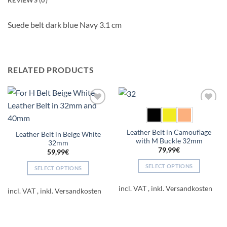
REVIEWS (0)
Suede belt dark blue Navy 3.1 cm
RELATED PRODUCTS
Add to
Add to
wishlist
wishlist
Leather Belt in Camouflage
Leather Belt in Beige White
with M Buckle 32mm
32mm
79,99
€
59,99
€
SELECT OPTIONS
SELECT OPTIONS
This
This
product
incl. VAT
product
incl. VAT
has
has
multiple
multiple
variants.
variants.