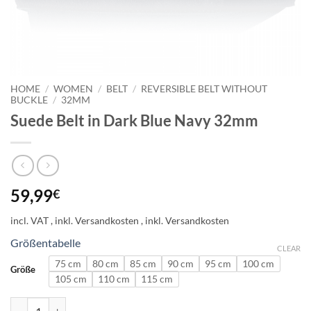
HOME
/
WOMEN
/
BELT
/
REVERSIBLE BELT WITHOUT
BUCKLE
/
32MM
Suede Belt in Dark Blue Navy 32mm
59,99
€
incl. VAT
Größentabelle
CLEAR
75 cm
80 cm
85 cm
90 cm
95 cm
100 cm
Größe
105 cm
110 cm
115 cm
Suede Belt in Dark Blue Navy 32mm quantity