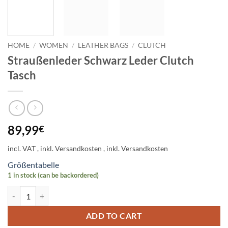
HOME
/
WOMEN
/
LEATHER BAGS
/
CLUTCH
Straußenleder Schwarz Leder Clutch
Tasch
89,99
€
incl. VAT
Größentabelle
1 in stock (can be backordered)
Straußenleder Schwarz Leder Clutch Tasch quantity
ADD TO CART