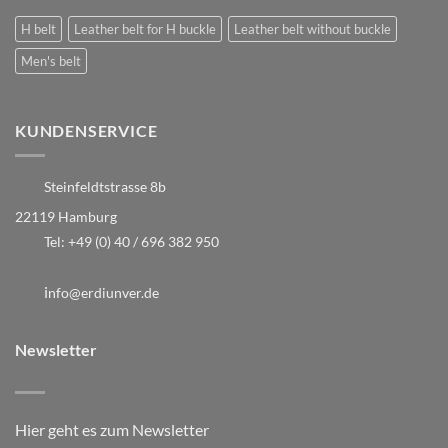
H belt
Leather belt for H buckle
Leather belt without buckle
Men's belt
KUNDENSERVICE
Steinfeldtstrasse 8b
22119 Hamburg
Tel:
+49 (0) 40 / 696 382 950
i
nfo@erdiunver.de
Newsletter
Hier geht es zum Newsletter