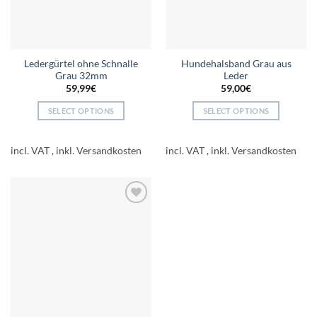
Ledergürtel ohne Schnalle
Hundehalsband Grau aus
Grau 32mm
Leder
59,99
€
59,00
€
SELECT OPTIONS
SELECT OPTIONS
This
This
product
product
incl. VAT
incl. VAT
has
has
multiple
multiple
variants.
variants.
The
The
Add to
options
options
wishlist
may
may
be
be
chosen
chosen
on
on
the
the
product
product