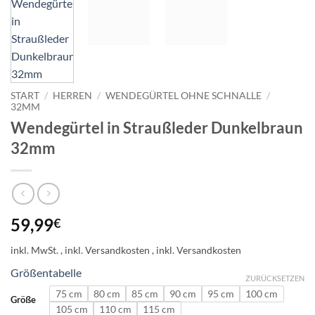
START
/
HERREN
/
WENDEGÜRTEL OHNE SCHNALLE
/
32MM
Wendegürtel in Straußleder Dunkelbraun
32mm
59,99
€
inkl. MwSt.
Größentabelle
ZURÜCKSETZEN
75 cm
80 cm
85 cm
90 cm
95 cm
100 cm
Größe
105 cm
110 cm
115 cm