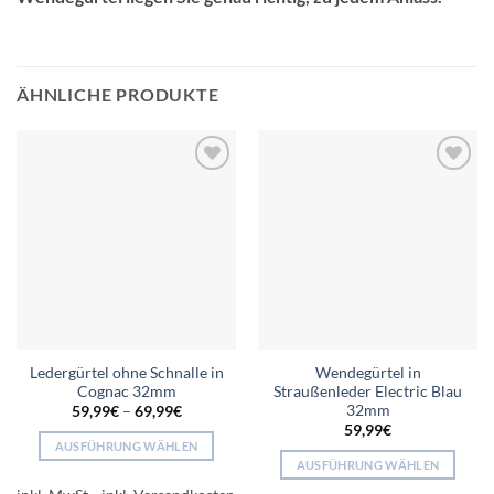
ÄHNLICHE PRODUKTE
Add to
Add to
wishlist
wishlist
Ledergürtel ohne Schnalle in
Wendegürtel in
Cognac 32mm
Straußenleder Electric Blau
32mm
59,99
€
–
69,99
€
59,99
€
AUSFÜHRUNG WÄHLEN
AUSFÜHRUNG WÄHLEN
Dieses
Dieses
Produkt