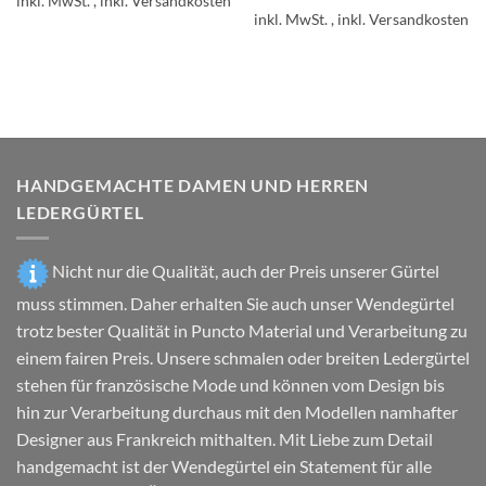
inkl. MwSt.
Produkt
inkl. MwSt.
weist
weist
mehrere
mehrere
Varianten
Varianten
auf.
auf.
Die
Die
Optionen
Optionen
können
können
auf
HANDGEMACHTE DAMEN UND HERREN
auf
der
LEDERGÜRTEL
der
Produktseite
Produktseite
gewählt
gewählt
Nicht nur die Qualität, auch der Preis unserer Gürtel
werden
werden
muss stimmen. Daher erhalten Sie auch unser Wendegürtel
trotz bester Qualität in Puncto Material und Verarbeitung zu
einem fairen Preis. Unsere schmalen oder breiten Ledergürtel
stehen für französische Mode und können vom Design bis
hin zur Verarbeitung durchaus mit den Modellen namhafter
Designer aus Frankreich mithalten. Mit Liebe zum Detail
handgemacht ist der Wendegürtel ein Statement für alle