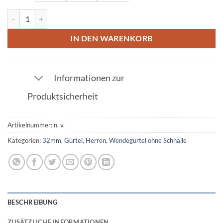
Wendegürtel in Straußleder Dunkelbraun 32mm Menge
IN DEN WARENKORB
Informationen zur
Produktsicherheit
Artikelnummer:
n. v.
Kategorien:
32mm
,
Gürtel
,
Herren
,
Wendegürtel ohne Schnalle
BESCHREIBUNG
ZUSÄTZLICHE INFORMATIONEN