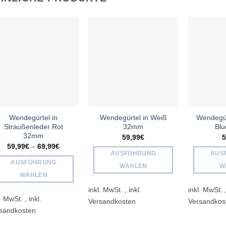
Add to
Add to
wishlist
wishlist
Wendegürtel in
Wendegürtel in Weiß
Wendegürt
Straußenleder Rot
32mm
Bl
32mm
59,99
€
5
59,99
€
–
69,99
€
AUSFÜHRUNG
AUS
AUSFÜHRUNG
WÄHLEN
W
WÄHLEN
Dieses
Dieses
inkl. MwSt.
inkl. MwSt.
Produkt
l. MwSt.
Produkt
weist
weist
mehrere
mehrere
Varianten