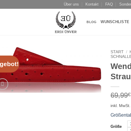
Über uns
Kontakt
FAQ
Sonder
WUNSCHLISTE
BLOG
START
/
SCHNALL
gebot!
Wend
Add to
wishlist
Stra
69,99
€
inkl. MwSt.
Größenta
Größe