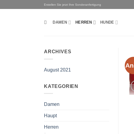
Zum
Erstellen Sie jetzt Ihre Sonderanfertigung
Inhalt
springen
DAMEN
HERREN
HUNDE
ARCHIVES
An
August 2021
KATEGORIEN
Damen
Haupt
Herren