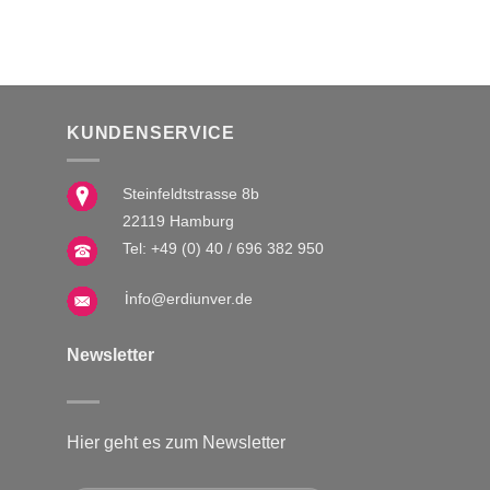
Varia
auf.
auf.
auf.
Die
Die
Die
Optionen
Optionen
Optio
können
können
könn
auf
auf
KUNDENSERVICE
auf
der
der
der
Produktseite
Produktseite
Steinfeldtstrasse 8b
Produ
gewählt
gewählt
gewäh
22119 Hamburg
werden
werden
werd
Tel:
+49 (0) 40 / 696 382 950
i
nfo@erdiunver.de
Newsletter
Hier geht es zum Newsletter