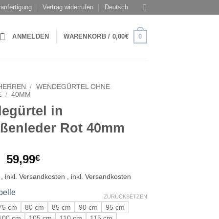
anfertigung
Vertrag widerrufen
Deutsch
0
ANMELDEN
WARENKORB /
0,00
€
HERREN
/
WENDEGÜRTEL OHNE
E
/
40MM
egürtel in
ußenleder Rot 40mm
Ursprünglicher
Aktueller
59,99
€
Preis
Preis
war:
ist:
69,99€
59,99€.
belle
ZURÜCKSETZEN
75 cm
80 cm
85 cm
90 cm
95 cm
100 cm
105 cm
110 cm
115 cm