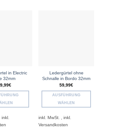
Add to
Add to
wishlist
wishlist
el in Electric
Ledergürtel ohne
Ledergürtel o
ue 32mm
Schnalle in Bordo 32mm
Schnalle in Co
32mm
9,99
€
59,99
€
59,99
€
–
69,9
FÜHRUNG
AUSFÜHRUNG
AUSFÜHRUN
ÄHLEN
WÄHLEN
WÄHLEN
Dieses
Dieses
Diese
inkl. MwSt.
Produkt
Produkt
inkl. MwSt.
Produ
weist
weist
weist
mehrere
mehrere
mehre
Varianten
Varianten