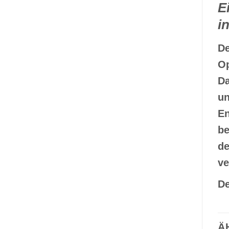
E
i
De
Op
Da
un
En
be
de
ve
D
Ä