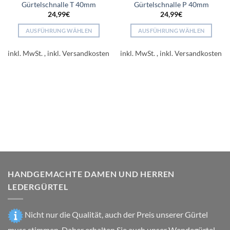
Gürtelschnalle T 40mm
Gürtelschnalle P 40mm
24,99
€
24,99
€
AUSFÜHRUNG WÄHLEN
AUSFÜHRUNG WÄHLEN
Dieses
Dieses
Produkt
Produkt
inkl. MwSt.
inkl. MwSt.
weist
weist
mehrere
mehrere
Varianten
Varianten
auf.
auf.
Die
Die
Optionen
Optionen
können
können
auf
auf
der
der
Produktseite
Produktseite
gewählt
gewählt
HANDGEMACHTE DAMEN UND HERREN
werden
werden
LEDERGÜRTEL
Nicht nur die Qualität, auch der Preis unserer Gürtel
muss stimmen. Daher erhalten Sie auch unser Wendegürtel