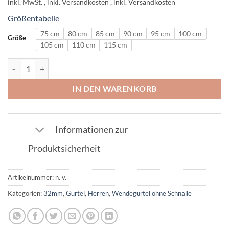
inkl. MwSt.
Größentabelle
75 cm
80 cm
85 cm
90 cm
95 cm
100 cm
Größe
105 cm
110 cm
115 cm
Ledergürtel ohne Schnalle Soft Bordo 32mm Menge
IN DEN WARENKORB
Informationen zur
Produktsicherheit
Artikelnummer:
n. v.
Kategorien:
32mm
,
Gürtel
,
Herren
,
Wendegürtel ohne Schnalle