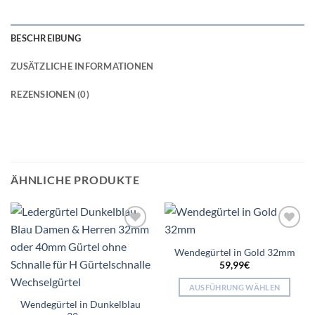
BESCHREIBUNG
ZUSÄTZLICHE INFORMATIONEN
REZENSIONEN (0)
ÄHNLICHE PRODUKTE
Add to
Add to
wishlist
wishlist
Wendegürtel in Gold 32mm
59,99
€
AUSFÜHRUNG WÄHLEN
Dieses
Wendegürtel in Dunkelblau