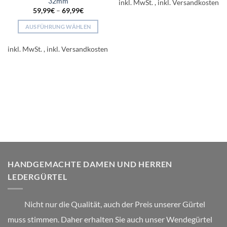
32mm
Produkt
inkl. MwSt.
59,99
€
–
69,99
€
weist
mehrere
AUSFÜHRUNG WÄHLEN
Varianten
Dieses
auf.
Produkt
inkl. MwSt.
Die
weist
Optionen
mehrere
können
Varianten
auf
auf.
der
Die
Produktseite
Optionen
gewählt
können
werden
auf
der
Produktseite
HANDGEMACHTE DAMEN UND HERREN
gewählt
LEDERGÜRTEL
werden
Nicht nur die Qualität, auch der Preis unserer Gürtel
muss stimmen. Daher erhalten Sie auch unser Wendegürtel