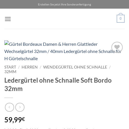
Zum
Erstellen Sie jetzt Ihre Sonderanfertigung
Inhalt
springen
0
Add to
wishlist
START
/
HERREN
/
WENDEGÜRTEL OHNE SCHNALLE
/
32MM
Ledergürtel ohne Schnalle Soft Bordo
32mm
59,99
€