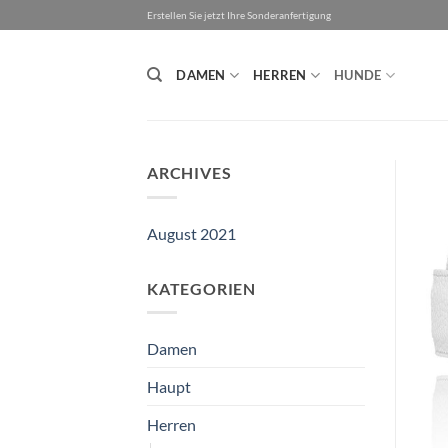
Zum
Erstellen Sie jetzt Ihre Sonderanfertigung
Inhalt
springen
DAMEN
HERREN
HUNDE
ARCHIVES
August 2021
KATEGORIEN
Damen
Haupt
Herren