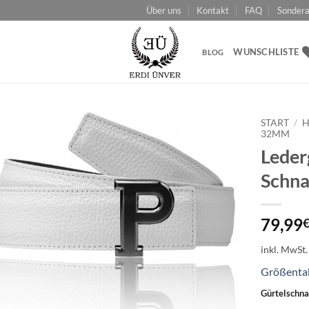
Über uns
Kontakt
FAQ
Sondera
WUNSCHLISTE
BLOG
START
/
H
32MM
Leder
Add to
wishlist
Schn
79,99
inkl. MwSt.
Größenta
Gürtelschna