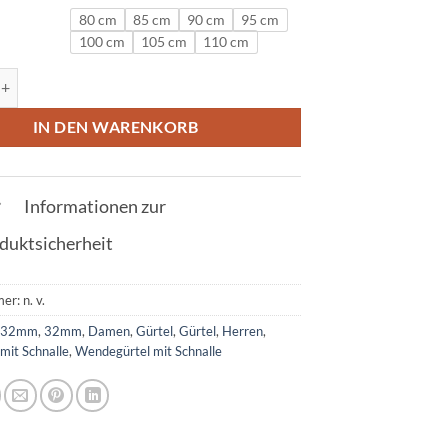
80 cm
85 cm
90 cm
95 cm
100 cm
105 cm
110 cm
l in Weiß mit P Schnalle 32mm Menge
IN DEN WARENKORB
Informationen zur
duktsicherheit
mer:
n. v.
:
32mm
,
32mm
,
Damen
,
Gürtel
,
Gürtel
,
Herren
,
mit Schnalle
,
Wendegürtel mit Schnalle