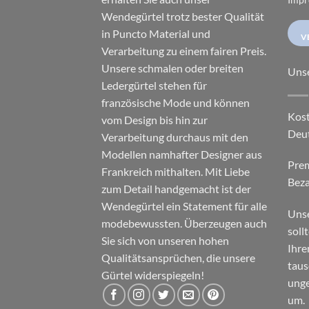
Wendegürtel trotz bester Qualität
in Puncto Material und
V
Verarbeitung zu einem fairen Preis.
Unsere schmalen oder breiten
Uns
Ledergürtel stehen für
französische Mode und können
Kost
vom Design bis hin zur
Deu
Verarbeitung durchaus mit den
Modellen namhafter Designer aus
Pre
Frankreich mithalten. Mit Liebe
Beza
zum Detail handgemacht ist der
Wendegürtel ein Statement für alle
Unse
modebewussten. Überzeugen auch
soll
Sie sich von unseren hohen
Ihre
Qualitätsansprüchen, die unsere
taus
Gürtel widerspiegeln!
unge
um.