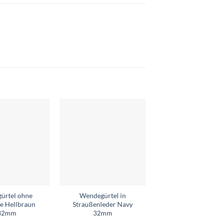
Add to
Add to
wishlist
wishlist
gürtel ohne
Wendegürtel in
Ledergürtel Soft
le Hellbraun
Straußenleder Navy
32mm
32mm
32mm
59,99
€