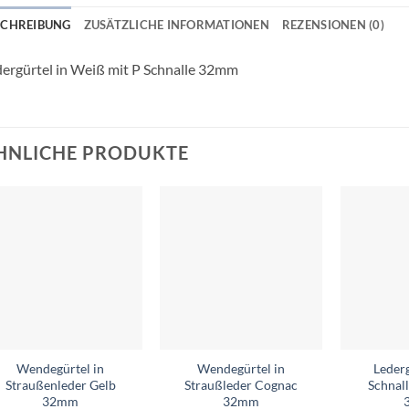
SCHREIBUNG
ZUSÄTZLICHE INFORMATIONEN
REZENSIONEN (0)
ergürtel in Weiß mit P Schnalle 32mm
HNLICHE PRODUKTE
Add to
Add to
wishlist
wishlist
Wendegürtel in
Wendegürtel in
Leder
Straußenleder Gelb
Straußleder Cognac
Schnal
32mm
32mm