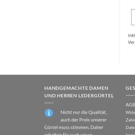
ink
HANDGEMACHTE DAMEN
GE
UND HERREN LEDERGÜRTEL
AG
Nicht nur die Qualität,
Wide
auch der Preis unserer
Zahl
Gürtel muss stimmen. Daher
Date
erhalten Sie auch unser
Impr