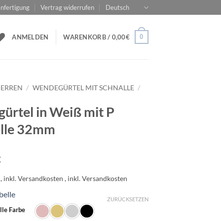
nfertigung
Vertrag widerrufen
Deutsch
0
ANMELDEN
WARENKORB /
0,00
€
ERREN
/
WENDEGÜRTEL MIT SCHNALLE
/
gürtel in Weiß mit P
alle 32mm
€
belle
ZURÜCKSETZEN
lle Farbe