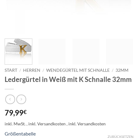
START
/
HERREN
/
WENDEGÜRTEL MIT SCHNALLE
/
32MM
Ledergürtel in Weiß mit K Schnalle 32mm
79,99
€
inkl. MwSt.
Größentabelle
ZURÜCKSETZEN