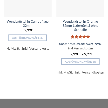
Wendegürtel in Camouflage
Wendegürtel in Orange
32mm
32mm Ledergürtel ohne
Schnalle
59,99
€
AUSFÜHRUNG WÄHLEN
Bewertet
Dieses
Ungeprüfte Gesamtbewertungen
mit
5
von
Produkt
inkl. MwSt.
5
weist
59,99
€
–
69,99
€
mehrere
AUSFÜHRUNG WÄHLEN
Varianten
Dieses
auf.
Produkt
inkl. MwSt.
Die
weist
Optionen
mehrere
können
Varianten
auf
auf.
der
Die
Produktseite
Optionen
gewählt
können