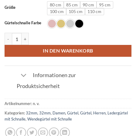
80 cm
85 cm
90 cm
95 cm
Größe
100 cm
105 cm
110 cm
Gürtelschnalle Farbe
Ledergürtel in Weiß mit K Schnalle 32mm Menge
IN DEN WARENKORB
Informationen zur
Produktsicherheit
Artikelnummer:
n. v.
Kategorien:
32mm
,
32mm
,
Damen
,
Gürtel
,
Gürtel
,
Herren
,
Ledergürtel
mit Schnalle
,
Wendegürtel mit Schnalle