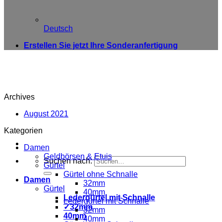
Deutsch
Erstellen Sie jetzt Ihre Sonderanfertigung
Archives
August 2021
Kategorien
Damen
Geldbörsen & Etuis
Suchen nach:
Gürtel
Gürtel ohne Schnalle
Damen
32mm
Gürtel
40mm
Ledergürtel mit Schnalle
Ledergürtel mit Schnalle
✓32mm
32mm
40mm
40mm