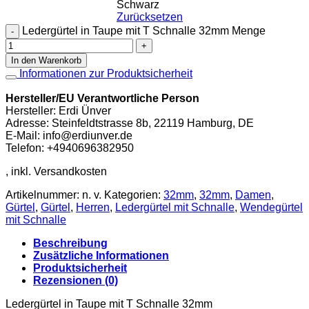
Schwarz
Zurücksetzen
Ledergürtel in Taupe mit T Schnalle 32mm Menge
In den Warenkorb
Informationen zur Produktsicherheit
Hersteller/EU Verantwortliche Person
Hersteller: Erdi Ünver
Adresse: Steinfeldtstrasse 8b, 22119 Hamburg, DE
E-Mail: info@erdiunver.de
Telefon: +4940696382950
Artikelnummer:
n. v.
Kategorien:
32mm
,
32mm
,
Damen
,
Gürtel
,
Gürtel
,
Herren
,
Ledergürtel mit Schnalle
,
Wendegürtel
mit Schnalle
Beschreibung
Zusätzliche Informationen
Produktsicherheit
Rezensionen (0)
Ledergürtel in Taupe mit T Schnalle 32mm