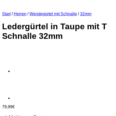
Start
/
Herren
/
Wendegürtel mit Schnalle
/
32mm
Ledergürtel in Taupe mit T
Schnalle 32mm
79,99
€