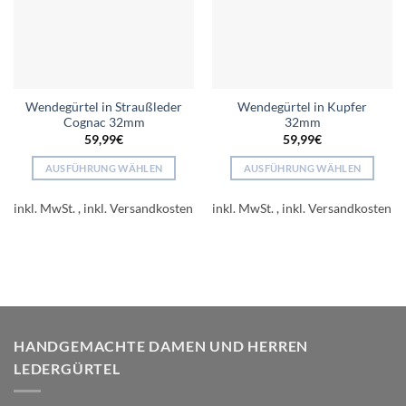
Wendegürtel in Straußleder
Wendegürtel in Kupfer
Cognac 32mm
32mm
59,99
€
59,99
€
AUSFÜHRUNG WÄHLEN
AUSFÜHRUNG WÄHLEN
Dieses
Dieses
Produkt
Produkt
inkl. MwSt.
inkl. MwSt.
weist
weist
mehrere
mehrere
Varianten
Varianten
auf.
auf.
Die
Die
Optionen
Optionen
können
können
HANDGEMACHTE DAMEN UND HERREN
auf
auf
LEDERGÜRTEL
der
der
Produktseite
Produktseite