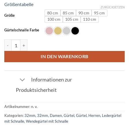
Größentabelle
ZURÜCKSETZEN
80 cm
85 cm
90 cm
95 cm
Größe
100 cm
105 cm
110 cm
Gürtelschnalle Farbe
Ledergürtel in Straußenleder Rot mit Y Schnalle 32mm Menge
IN DEN WARENKORB
Informationen zur
Produktsicherheit
Artikelnummer:
n. v.
Kategorien:
32mm
,
32mm
,
Damen
,
Gürtel
,
Gürtel
,
Herren
,
Ledergürtel
mit Schnalle
,
Wendegürtel mit Schnalle