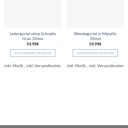
Ledergürtel ohne Schnalle
Wendegürtel in Metallic
Grau 32mm
32mm
59,99
€
59,99
€
AUSFÜHRUNG WÄHLEN
AUSFÜHRUNG WÄHLEN
Dieses
Dieses
Produkt
Produkt
inkl. MwSt.
inkl. MwSt.
weist
weist
mehrere
mehrere
Varianten
Varianten
auf.
auf.
Die
Die
Optionen
Optionen
können
können
auf
auf
der
der
Produktseite
Produktseite