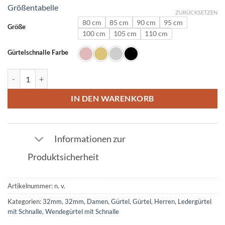
Größentabelle
ZURÜCKSETZEN
80 cm
85 cm
90 cm
95 cm
Größe
100 cm
105 cm
110 cm
Gürtelschnalle Farbe
Ledergürtel in Schwarz mit P Schnalle 32mm Menge
IN DEN WARENKORB
Informationen zur
Produktsicherheit
Artikelnummer:
n. v.
Kategorien:
32mm
,
32mm
,
Damen
,
Gürtel
,
Gürtel
,
Herren
,
Ledergürtel
mit Schnalle
,
Wendegürtel mit Schnalle