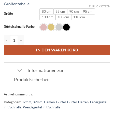
Größentabelle
ZURÜCKSETZEN
80 cm
85 cm
90 cm
95 cm
Größe
100 cm
105 cm
110 cm
Gürtelschnalle Farbe
Ledergürtel in Pflaume mit U Schnalle 32mm Menge
IN DEN WARENKORB
Informationen zur
Produktsicherheit
Artikelnummer:
n. v.
Kategorien:
32mm
,
32mm
,
Damen
,
Gürtel
,
Gürtel
,
Herren
,
Ledergürtel
mit Schnalle
,
Wendegürtel mit Schnalle