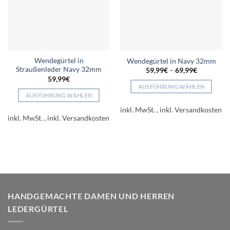
Wendegürtel in
Wendegürtel in Navy 32mm
Straußenleder Navy 32mm
59,99
€
–
69,99
€
59,99
€
AUSFÜHRUNG WÄHLEN
AUSFÜHRUNG WÄHLEN
Dieses
Dieses
Produkt
inkl. MwSt.
Produkt
inkl. MwSt.
weist
weist
mehrere
mehrere
Varianten
Varianten
auf.
auf.
Die
Die
Optionen
Optionen
können
können
HANDGEMACHTE DAMEN UND HERREN
auf
auf
der
LEDERGÜRTEL
der
Produktseite
Produktseite
gewählt