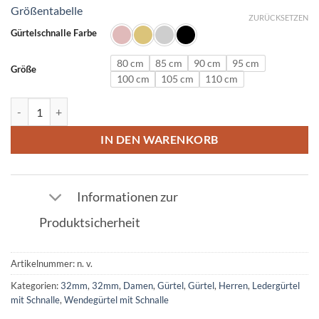
Größentabelle
ZURÜCKSETZEN
Gürtelschnalle Farbe
80 cm
85 cm
90 cm
95 cm
Größe
100 cm
105 cm
110 cm
Ledergürtel in Orange mit G Schnalle 32mm Menge
IN DEN WARENKORB
Informationen zur
Produktsicherheit
Artikelnummer:
n. v.
Kategorien:
32mm
,
32mm
,
Damen
,
Gürtel
,
Gürtel
,
Herren
,
Ledergürtel
mit Schnalle
,
Wendegürtel mit Schnalle