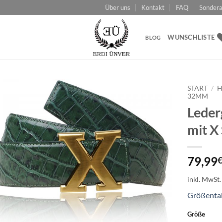
Über uns
Kontakt
FAQ
Sondera
WUNSCHLISTE
BLOG
START
/
H
32MM
Leder
Add to
wishlist
mit X
79,99
inkl. MwSt.
Größenta
Größe