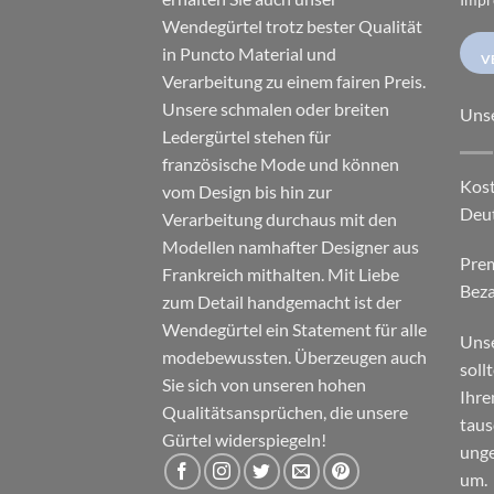
Wendegürtel trotz bester Qualität
in Puncto Material und
V
Verarbeitung zu einem fairen Preis.
Unsere schmalen oder breiten
Uns
Ledergürtel stehen für
französische Mode und können
Kost
vom Design bis hin zur
Deu
Verarbeitung durchaus mit den
Modellen namhafter Designer aus
Pre
Frankreich mithalten. Mit Liebe
Beza
zum Detail handgemacht ist der
Wendegürtel ein Statement für alle
Unse
modebewussten. Überzeugen auch
soll
Sie sich von unseren hohen
Ihre
Qualitätsansprüchen, die unsere
taus
Gürtel widerspiegeln!
unge
um.