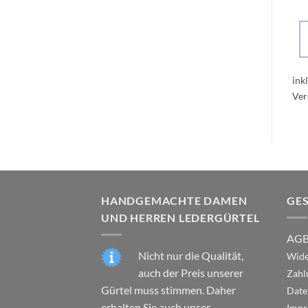
ink
HANDGEMACHTE DAMEN
GE
UND HERREN LEDERGÜRTEL
AG
Nicht nur die Qualität,
Wide
auch der Preis unserer
Zahl
Gürtel muss stimmen. Daher
Date
erhalten Sie auch unser
Impr