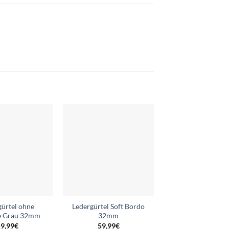
Add to
Add to
wishlist
wishlist
gürtel ohne
Ledergürtel Soft Bordo
Ledergürtel o
e Grau 32mm
32mm
Schnalle Rot 
9,99
€
59,99
€
59,99
€
–
69,9