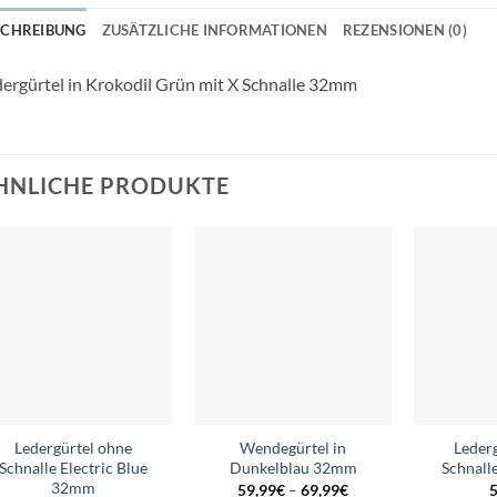
SCHREIBUNG
ZUSÄTZLICHE INFORMATIONEN
REZENSIONEN (0)
ergürtel in Krokodil Grün mit X Schnalle 32mm
HNLICHE PRODUKTE
Add to
Add to
wishlist
wishlist
Ledergürtel ohne
Wendegürtel in
Leder
Schnalle Electric Blue
Dunkelblau 32mm
Schnall
32mm
59,99
€
–
69,99
€
5