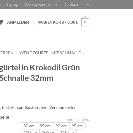
nfertigung
Vertrag widerrufen
Deutsch
0
ANMELDEN
WARENKORB /
0,00
€
ERREN
/
WENDEGÜRTEL MIT SCHNALLE
/
gürtel in Krokodil Grün
 Schnalle 32mm
€
belle
ZURÜCKSETZEN
80 cm
85 cm
90 cm
95 cm
100 cm
105 cm
110 cm