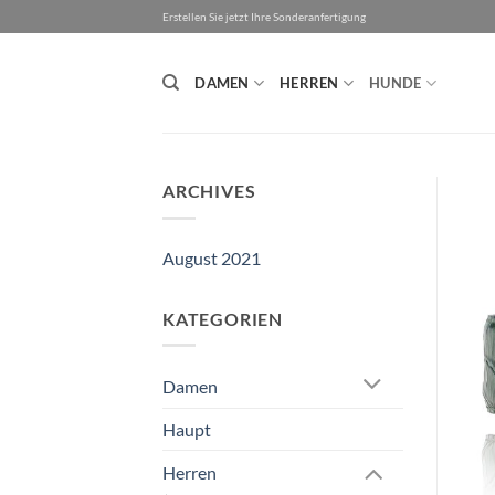
Zum
Erstellen Sie jetzt Ihre Sonderanfertigung
Inhalt
springen
DAMEN
HERREN
HUNDE
ARCHIVES
August 2021
KATEGORIEN
Damen
Haupt
Herren