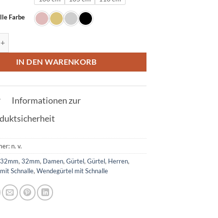
lle Farbe
l in Krokodil Grün mit X Schnalle 32mm Menge
IN DEN WARENKORB
Informationen zur
duktsicherheit
mer:
n. v.
:
32mm
,
32mm
,
Damen
,
Gürtel
,
Gürtel
,
Herren
,
mit Schnalle
,
Wendegürtel mit Schnalle