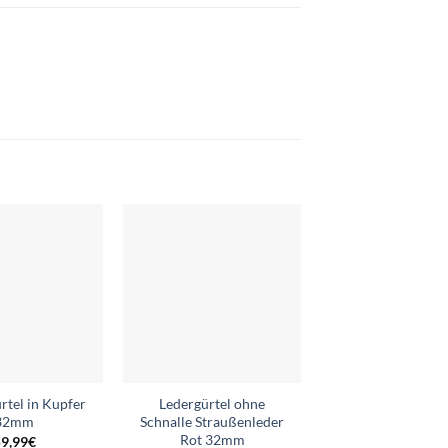
Add to
Add to
wishlist
wishlist
tel in Kupfer
Ledergürtel ohne
Ledergürtel o
32mm
Schnalle Straußenleder
Schnalle Rot 
Rot 32mm
9,99
€
59,99
€
–
69,9