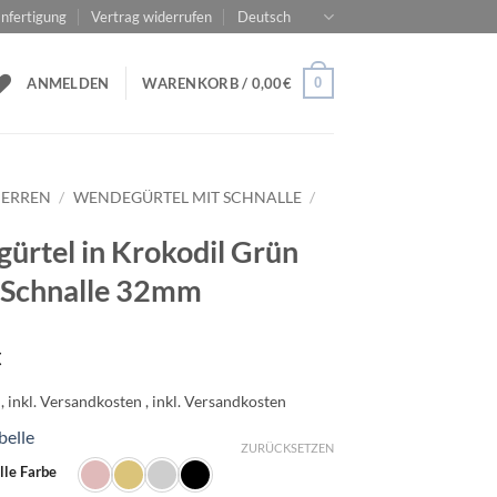
nfertigung
Vertrag widerrufen
Deutsch
0
ANMELDEN
WARENKORB /
0,00
€
ERREN
/
WENDEGÜRTEL MIT SCHNALLE
/
gürtel in Krokodil Grün
 Schnalle 32mm
€
belle
ZURÜCKSETZEN
lle Farbe