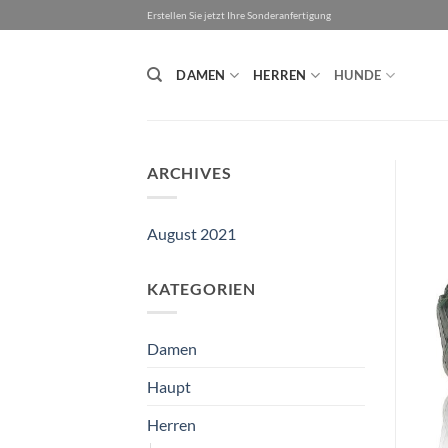
Zum
Erstellen Sie jetzt Ihre Sonderanfertigung
Inhalt
springen
DAMEN
HERREN
HUNDE
ARCHIVES
August 2021
KATEGORIEN
Damen
Haupt
Herren