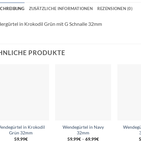
SCHREIBUNG
ZUSÄTZLICHE INFORMATIONEN
REZENSIONEN (0)
ergürtel in Krokodil Grün mit G Schnalle 32mm
HNLICHE PRODUKTE
Add to
Add to
wishlist
wishlist
endegürtel in Krokodil
Wendegürtel in Navy
Wendegür
Grün 32mm
32mm
59,99
€
59,99
€
–
69,99
€
5