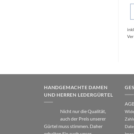
ink
HANDGEMACHTE DAMEN
GE
UND HERREN LEDERGÜRTEL
AG
Nicht nur die Qualität,
Wide
auch der Preis unserer
Zahl
Gürtel muss stimmen. Daher
Date
erhalten Sie auch unser
Impr