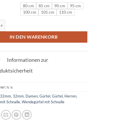
80 cm
85 cm
90 cm
95 cm
100 cm
105 cm
110 cm
l in Krokodil Grün mit G Schnalle 32mm Menge
IN DEN WARENKORB
Informationen zur
duktsicherheit
mer:
n. v.
:
32mm
,
32mm
,
Damen
,
Gürtel
,
Gürtel
,
Herren
,
mit Schnalle
,
Wendegürtel mit Schnalle