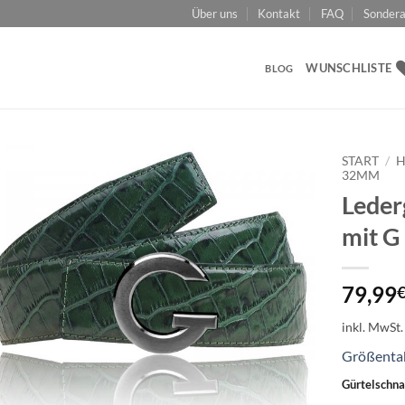
Über uns
Kontakt
FAQ
Sondera
WUNSCHLISTE
BLOG
START
/
H
32MM
Leder
Add to
wishlist
mit G
79,99
inkl. MwSt.
Größenta
Gürtelschna