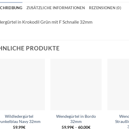
SCHREIBUNG
ZUSÄTZLICHE INFORMATIONEN
REZENSIONEN (0)
ergürtel in Krokodil Grün mit F Schnalle 32mm
HNLICHE PRODUKTE
Add to
Add to
wishlist
wishlist
Wildledergürtel
Wendegürtel in Bordo
Wend
unkelblau Navy 32mm
32mm
Strauß
59,99
€
59,99
€
–
60,00
€