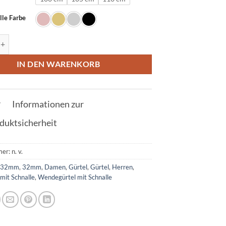
lle Farbe
l in Krokodil Grün mit F Schnalle 32mm Menge
IN DEN WARENKORB
Informationen zur
duktsicherheit
mer:
n. v.
:
32mm
,
32mm
,
Damen
,
Gürtel
,
Gürtel
,
Herren
,
mit Schnalle
,
Wendegürtel mit Schnalle