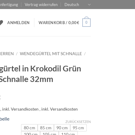
nfertigung
Vertrag widerrufen
Deutsch
0
ANMELDEN
WARENKORB /
0,00
€
ERREN
/
WENDEGÜRTEL MIT SCHNALLE
/
gürtel in Krokodil Grün
 Schnalle 32mm
€
belle
ZURÜCKSETZEN
80 cm
85 cm
90 cm
95 cm
100 cm
105 cm
110 cm