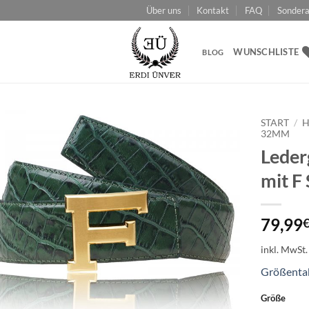
Über uns
Kontakt
FAQ
Sondera
WUNSCHLISTE
BLOG
START
/
H
32MM
Leder
Add to
wishlist
mit F
79,99
inkl. MwSt.
Größenta
Größe