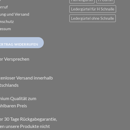
rruf
Ledergürtel für H Schnalle
ung und Versand
Ledergürtel ohne Schnalle
nschutz
essum
ERTRAG WIDERRUFEN
er Versprechen
enloser Versand innerhalb
tschlands
mium Qualität zum
hlbaren Preis
r 30 Tage Rückgabegarantie,
ten unsere Produkte nicht