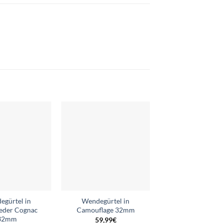
Add to
Add to
wishlist
wishlist
egürtel in
Wendegürtel in
Ledergürtel Soft
leder Cognac
Camouflage 32mm
32mm
32mm
59,99
€
59,99
€