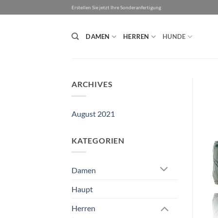
Zum
Erstellen Sie jetzt Ihre Sonderanfertigung
Inhalt
springen
DAMEN
HERREN
HUNDE
ARCHIVES
August 2021
KATEGORIEN
Damen
Haupt
Herren