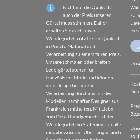
Nicht nur die Qualität,
Wide
auch der Preis unserer
Zahl
Gürtel muss stimmen. Daher
Date
erhalten Sie auch unser
Impr
Wendegürtel trotz bester Qualität
in Puncto Material und
V
Verarbeitung zu einem fairen Preis.
Unsere schmalen oder breiten
Uns
Ledergürtel stehen für
französische Mode und können
Kost
vom Design bis hin zur
Deu
Verarbeitung durchaus mit den
Modellen namhafter Designer aus
Pre
Frankreich mithalten. Mit Liebe
Beza
zum Detail handgemacht ist der
Wendegürtel ein Statement für alle
Unse
modebewussten. Überzeugen auch
soll
Sie sich von unseren hohen