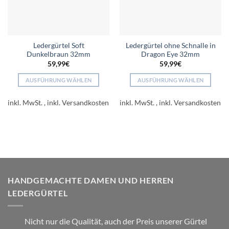
Ledergürtel Soft
Ledergürtel ohne Schnalle in
Dunkelbraun 32mm
Dragon Eye 32mm
59,99
€
59,99
€
AUSFÜHRUNG WÄHLEN
AUSFÜHRUNG WÄHLEN
Dieses
Dieses
Produkt
Produkt
inkl. MwSt.
inkl. MwSt.
weist
weist
mehrere
mehrere
Varianten
Varianten
auf.
auf.
Die
Die
Optionen
Optionen
können
können
HANDGEMACHTE DAMEN UND HERREN
auf
auf
LEDERGÜRTEL
der
der
Produktseite
Produktseite
gewählt
gewählt
Nicht nur die Qualität, auch der Preis unserer Gürtel