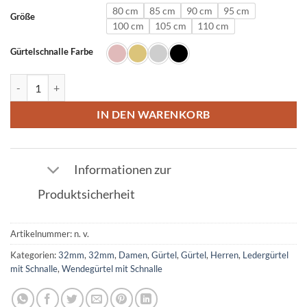
80 cm
85 cm
90 cm
95 cm
Größe
100 cm
105 cm
110 cm
Gürtelschnalle Farbe
Ledergürtel in Gold mit L Schnalle 32mm Menge
IN DEN WARENKORB
Informationen zur
Produktsicherheit
Artikelnummer:
n. v.
Kategorien:
32mm
,
32mm
,
Damen
,
Gürtel
,
Gürtel
,
Herren
,
Ledergürtel
mit Schnalle
,
Wendegürtel mit Schnalle