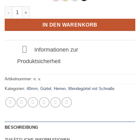
Ledergürtel in Gelb Strauss mit H Schnalle 40mm Menge
IN DEN WARENKORB
Informationen zur
Produktsicherheit
Artikelnummer:
n. v.
Kategorien:
40mm
,
Gürtel
,
Herren
,
Wendegürtel mit Schnalle
BESCHREIBUNG
ZUSÄTZLICHE INFORMATIONEN