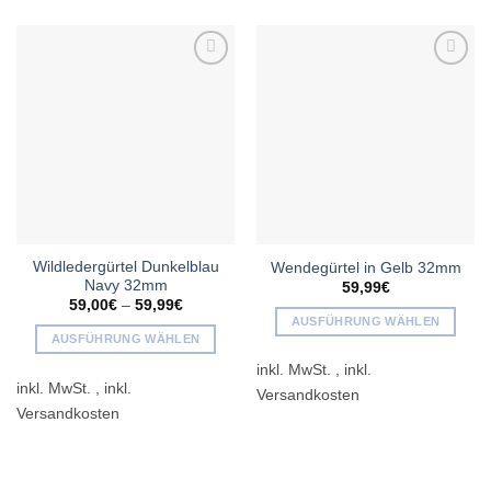
Add to
Add to
wishlist
wishlist
Wildledergürtel Dunkelblau
Wendegürtel in Gelb 32mm
Navy 32mm
59,99
€
59,00
€
–
59,99
€
AUSFÜHRUNG WÄHLEN
AUSFÜHRUNG WÄHLEN
Dieses
Dieses
inkl. MwSt.
Produkt
inkl. MwSt.
Produkt
weist
weist
mehrere
mehrere
Varianten
Varianten
auf.
auf.
Die