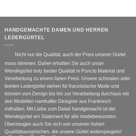
Die
Optionen
Optionen
können
können
auf
auf
der
der
HANDGEMACHTE DAMEN UND HERREN
Produktseite
Produktseite
gewählt
LEDERGÜRTEL
gewählt
werden
werden
Nicht nur die Qualität, auch der Preis unserer Gürtel
muss stimmen. Daher erhalten Sie auch unser
Wendegürtel trotz bester Qualität in Puncto Material und
Verarbeitung zu einem fairen Preis. Unsere schmalen oder
breiten Ledergürtel stehen für französische Mode und
können vom Design bis hin zur Verarbeitung durchaus mit
den Modellen namhafter Designer aus Frankreich
mithalten. Mit Liebe zum Detail handgemacht ist der
Wendegürtel ein Statement für alle modebewussten.
Überzeugen auch Sie sich von unseren hohen
Qualitätsansprüchen, die unsere Gürtel widerspiegeln!