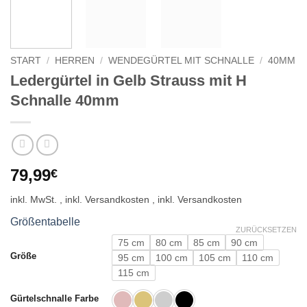
START
/
HERREN
/
WENDEGÜRTEL MIT SCHNALLE
/
40MM
Ledergürtel in Gelb Strauss mit H
Schnalle 40mm
79,99
€
inkl. MwSt.
Größentabelle
ZURÜCKSETZEN
75 cm
80 cm
85 cm
90 cm
Größe
95 cm
100 cm
105 cm
110 cm
115 cm
Gürtelschnalle Farbe