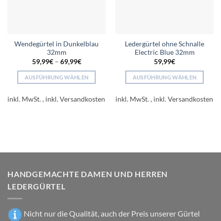
Wendegürtel in Dunkelblau
Ledergürtel ohne Schnalle
32mm
Electric Blue 32mm
59,99
€
–
69,99
€
59,99
€
AUSFÜHRUNG WÄHLEN
AUSFÜHRUNG WÄHLEN
Dieses
Dieses
Produkt
Produkt
inkl. MwSt.
inkl. MwSt.
weist
weist
mehrere
mehrere
Varianten
Varianten
auf.
auf.
Die
Die
Optionen
Optionen
können
können
HANDGEMACHTE DAMEN UND HERREN
auf
auf
LEDERGÜRTEL
der
der
Produktseite
Produktseite
gewählt
gewählt
Nicht nur die Qualität, auch der Preis unserer Gürtel