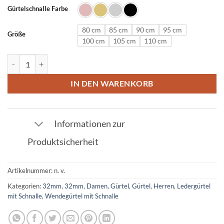
Gürtelschnalle Farbe
80 cm
85 cm
90 cm
95 cm
Größe
100 cm
105 cm
110 cm
Ledergürtel in Gelb mit L Schnalle 32mm Menge
IN DEN WARENKORB
Informationen zur
Produktsicherheit
Artikelnummer:
n. v.
Kategorien:
32mm
,
32mm
,
Damen
,
Gürtel
,
Gürtel
,
Herren
,
Ledergürtel
mit Schnalle
,
Wendegürtel mit Schnalle