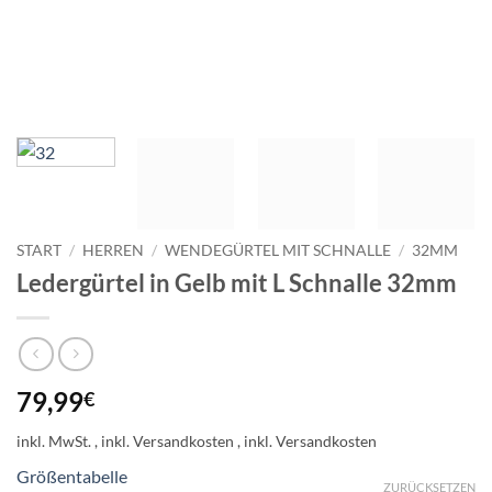
START
/
HERREN
/
WENDEGÜRTEL MIT SCHNALLE
/
32MM
Ledergürtel in Gelb mit L Schnalle 32mm
79,99
€
inkl. MwSt.
Größentabelle
ZURÜCKSETZEN