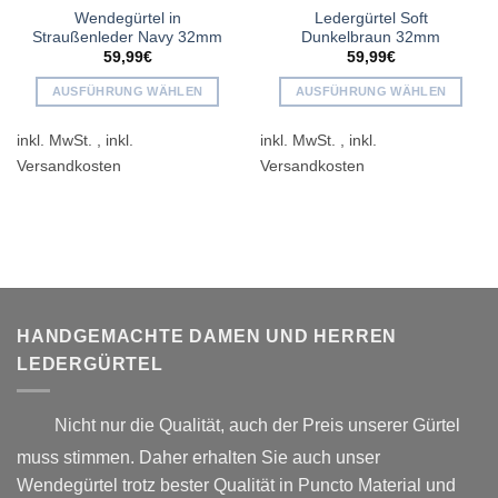
Wendegürtel in
Ledergürtel Soft
Straußenleder Navy 32mm
Dunkelbraun 32mm
59,99
€
59,99
€
AUSFÜHRUNG WÄHLEN
AUSFÜHRUNG WÄHLEN
Dieses
Dieses
inkl. MwSt.
inkl. MwSt.
Produkt
Produkt
weist
weist
mehrere
mehrere
Varianten
Varianten
auf.
auf.
Die
Die
Optionen
Optionen
können
können
auf
auf
HANDGEMACHTE DAMEN UND HERREN
der
der
LEDERGÜRTEL
Produktseite
Produktseite
gewählt
gewählt
werden
werden
Nicht nur die Qualität, auch der Preis unserer Gürtel
muss stimmen. Daher erhalten Sie auch unser
Wendegürtel trotz bester Qualität in Puncto Material und