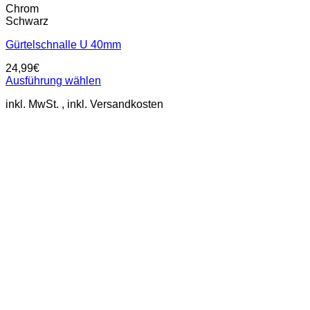
Chrom
Schwarz
Gürtelschnalle U 40mm
24,99
€
Ausführung wählen
Dieses
inkl. MwSt.
Produkt
weist
mehrere
Varianten
auf.
Die
Optionen
können
auf
der
Produktseite
gewählt
werden