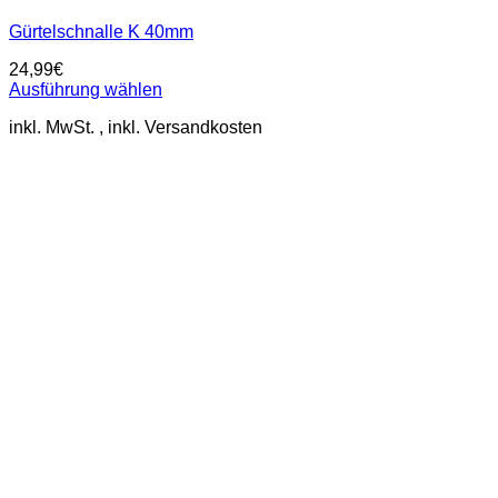
Gürtelschnalle K 40mm
24,99
€
Ausführung wählen
Dieses
inkl. MwSt.
Produkt
weist
mehrere
Varianten
auf.
Die
Optionen
können
auf
der
Produktseite
gewählt
werden