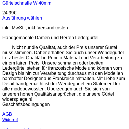
Gürtelschnalle W 40mm
24,99
€
Ausführung wählen
Dieses
inkl. MwSt.
Produkt
weist
Handgemachte Damen und Herren Ledergürtel
mehrere
Varianten
Nicht nur die Qualität, auch der Preis unserer Gürtel
auf.
muss stimmen. Daher erhalten Sie auch unser Wendegürtel
Die
trotz bester Qualität in Puncto Material und Verarbeitung zu
Optionen
einem fairen Preis. Unsere schmalen oder breiten
können
Ledergürtel stehen für französische Mode und können vom
auf
Design bis hin zur Verarbeitung durchaus mit den Modellen
der
namhafter Designer aus Frankreich mithalten. Mit Liebe zum
Produktseite
Detail handgemacht ist der Wendegürtel ein Statement für
gewählt
alle modebewussten. Überzeugen auch Sie sich von
werden
unseren hohen Qualitätsansprüchen, die unsere Gürtel
widerspiegeln!
Geschäftsbedingungen
AGB
Widerruf