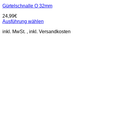
Gürtelschnalle O 32mm
24,99
€
Ausführung wählen
Dieses
inkl. MwSt.
Produkt
weist
mehrere
Varianten
auf.
Die
Optionen
können
auf
der
Produktseite
gewählt
werden