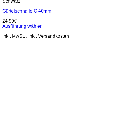
Schwarz
Gürtelschnalle O 40mm
24,99
€
Ausführung wählen
Dieses
inkl. MwSt.
Produkt
weist
mehrere
Varianten
auf.
Die
Optionen
können
auf
der
Produktseite
gewählt
werden