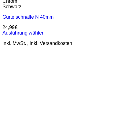
Chrom
Schwarz
Gürtelschnalle N 40mm
24,99
€
Ausführung wählen
Dieses
inkl. MwSt.
Produkt
weist
mehrere
Varianten
auf.
Die
Optionen
können
auf
der
Produktseite
gewählt
werden