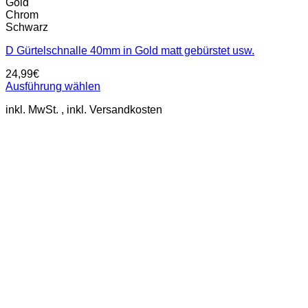
Gold
Chrom
Schwarz
D Gürtelschnalle 40mm in Gold matt gebürstet usw.
24,99
€
Ausführung wählen
Dieses
inkl. MwSt.
Produkt
weist
mehrere
Varianten
auf.
Die
Optionen
können
auf
der
Produktseite
gewählt
werden