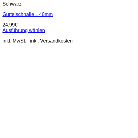
Schwarz
Gürtelschnalle L 40mm
24,99
€
Ausführung wählen
Dieses
inkl. MwSt.
Produkt
weist
mehrere
Varianten
auf.
Die
Optionen
können
auf
der
Produktseite
gewählt
werden