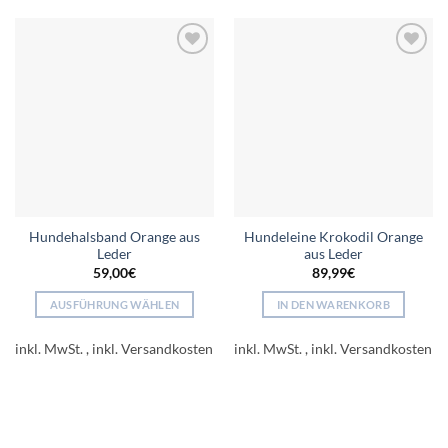
können
Die
auf
Optionen
der
können
Add to
Add to
Produktseite
auf
wishlist
wishlist
gewählt
der
werden
Produktseite
gewählt
werden
Hundehalsband Orange aus
Hundeleine Krokodil Orange
Leder
aus Leder
59,00
€
89,99
€
AUSFÜHRUNG WÄHLEN
IN DEN WARENKORB
Dieses
Produkt
inkl. MwSt.
inkl. MwSt.
weist
mehrere
Varianten
auf.