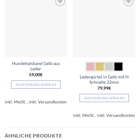
Add to
Add to
wishlist
wishlist
Hundehalsband Gelb aus
Leder
59,00
€
Ledergürtel in Gelb mit H
Schnalle 32mm
AUSFÜHRUNG WÄHLEN
79,99
€
Dieses
Produkt
AUSFÜHRUNG WÄHLEN
inkl. MwSt.
weist
Dieses
mehrere
Produkt
inkl. MwSt.
Varianten
weist
auf.
mehrere
Die
Varianten
ÄHNLICHE PRODUKTE
Optionen
auf.