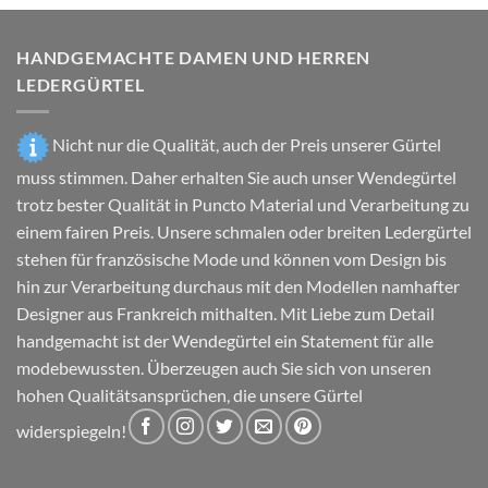
Die
Optionen
können
HANDGEMACHTE DAMEN UND HERREN
auf
LEDERGÜRTEL
der
Produktseite
gewählt
Nicht nur die Qualität, auch der Preis unserer Gürtel
werden
muss stimmen. Daher erhalten Sie auch unser Wendegürtel
trotz bester Qualität in Puncto Material und Verarbeitung zu
einem fairen Preis. Unsere schmalen oder breiten Ledergürtel
stehen für französische Mode und können vom Design bis
hin zur Verarbeitung durchaus mit den Modellen namhafter
Designer aus Frankreich mithalten. Mit Liebe zum Detail
handgemacht ist der Wendegürtel ein Statement für alle
modebewussten. Überzeugen auch Sie sich von unseren
hohen Qualitätsansprüchen, die unsere Gürtel
widerspiegeln!