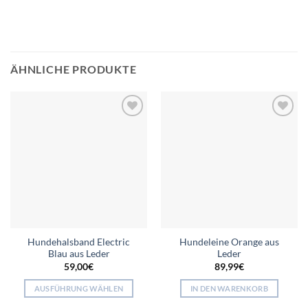
ÄHNLICHE PRODUKTE
Add to
Add to
wishlist
wishlist
Hundehalsband Electric
Hundeleine Orange aus
Blau aus Leder
Leder
59,00
€
89,99
€
AUSFÜHRUNG WÄHLEN
IN DEN WARENKORB
Dieses