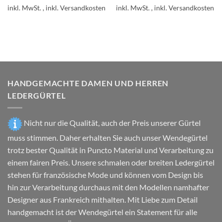
Produkt
inkl. MwSt.
inkl. MwSt.
weist
mehrere
Varianten
auf.
Die
Optionen
können
HANDGEMACHTE DAMEN UND HERREN
auf
LEDERGÜRTEL
der
Produktseite
gewählt
Nicht nur die Qualität, auch der Preis unserer Gürtel
werden
muss stimmen. Daher erhalten Sie auch unser Wendegürtel
trotz bester Qualität in Puncto Material und Verarbeitung zu
einem fairen Preis. Unsere schmalen oder breiten Ledergürtel
stehen für französische Mode und können vom Design bis
hin zur Verarbeitung durchaus mit den Modellen namhafter
Designer aus Frankreich mithalten. Mit Liebe zum Detail
handgemacht ist der Wendegürtel ein Statement für alle