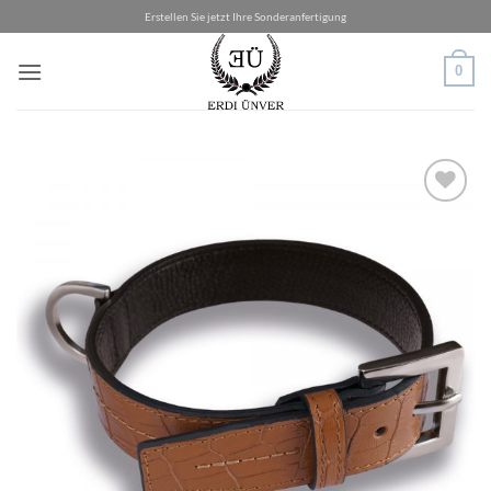
Zum
Erstellen Sie jetzt Ihre Sonderanfertigung
Inhalt
springen
0
Add to
wishlist